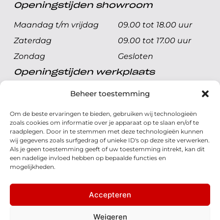
Openingstijden showroom
Maandag t/m vrijdag
09.00 tot 18.00 uur
Zaterdag
09.00 tot 17.00 uur
Zondag
Gesloten
Openingstijden werkplaats
Maandag t/m vrijdag
08.00 tot 17.00 uur
Beheer toestemming
Zaterdag
08.00 tot 17.00 uur
Om de beste ervaringen te bieden, gebruiken wij technologieën
Zondag
Gesloten
zoals cookies om informatie over je apparaat op te slaan en/of te
raadplegen. Door in te stemmen met deze technologieën kunnen
wij gegevens zoals surfgedrag of unieke ID's op deze site verwerken.
Volg ons
Als je geen toestemming geeft of uw toestemming intrekt, kan dit
een nadelige invloed hebben op bepaalde functies en
mogelijkheden.
Accepteren
© 2026 - Honda Welman
Privacy Statement
Weigeren