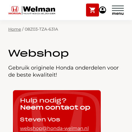
Winkelwagen
Mijn
Honda
Welman
Zoekfunctie
Home
/
08Z03-TZA-631A
Modellen
Voorraad
Plan onderhoud
Webshop
Onderhoud en service
Mijn Honda Welman
Gebruik originele Honda onderdelen voor
de beste kwaliteit!
Over ons
Webshop
Hulp nodig?
Neem contact op
Contact
Steven Vos
webshop@honda-welman.nl