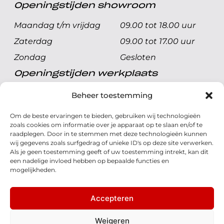
Openingstijden showroom
Maandag t/m vrijdag
09.00 tot 18.00 uur
Zaterdag
09.00 tot 17.00 uur
Zondag
Gesloten
Openingstijden werkplaats
Maandag t/m vrijdag
08.00 tot 17.00 uur
Beheer toestemming
Zaterdag
08.00 tot 17.00 uur
Om de beste ervaringen te bieden, gebruiken wij technologieën
Zondag
Gesloten
zoals cookies om informatie over je apparaat op te slaan en/of te
raadplegen. Door in te stemmen met deze technologieën kunnen
wij gegevens zoals surfgedrag of unieke ID's op deze site verwerken.
Volg ons
Als je geen toestemming geeft of uw toestemming intrekt, kan dit
een nadelige invloed hebben op bepaalde functies en
mogelijkheden.
Accepteren
© 2026 - Honda Welman
Privacy Statement
Weigeren