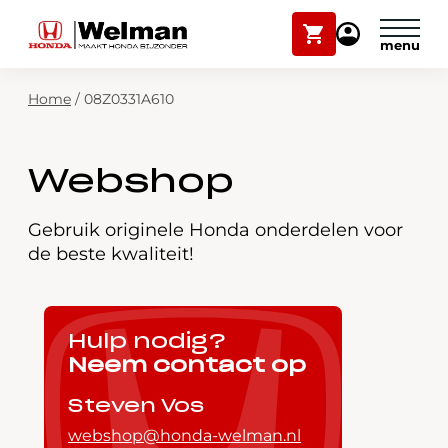
Winkelwagen
Mijn
Honda
Welman
Zoekfunctie
Home
/
08Z0331A610
Modellen
Voorraad
Plan onderhoud
Webshop
Onderhoud en service
Mijn Honda Welman
Gebruik originele Honda onderdelen voor
de beste kwaliteit!
Over ons
Webshop
Hulp nodig?
Neem contact op
Contact
Steven Vos
webshop@honda-welman.nl