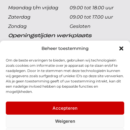
Maandag t/m vrijdag
09.00 tot 18.00 uur
Zaterdag
09.00 tot 17.00 uur
Zondag
Gesloten
Openingstijden werkplaats
Maandag t/m vrijdag
08.00 tot 17.00 uur
Beheer toestemming
Zaterdag
08.00 tot 17.00 uur
Om de beste ervaringen te bieden, gebruiken wij technologieën
Zondag
Gesloten
zoals cookies om informatie over je apparaat op te slaan en/of te
raadplegen. Door in te stemmen met deze technologieën kunnen
wij gegevens zoals surfgedrag of unieke ID's op deze site verwerken.
Volg ons
Als je geen toestemming geeft of uw toestemming intrekt, kan dit
een nadelige invloed hebben op bepaalde functies en
mogelijkheden.
Accepteren
© 2026 - Honda Welman
Privacy Statement
Weigeren
- Dé Honda Dealer van Nederland