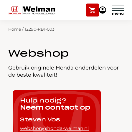
Winkelwagen
Mijn
Honda
Welman
Zoekfunctie
Home
/
12290-RB1-003
Modellen
Voorraad
Plan onderhoud
Webshop
Onderhoud en service
Mijn Honda Welman
Gebruik originele Honda onderdelen voor
de beste kwaliteit!
Over ons
Webshop
Hulp nodig?
Neem contact op
Contact
Steven Vos
webshop@honda-welman.nl