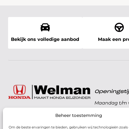
Bekijk ons volledige aanbod
Maak een pro
Openingst
Maandag t/m v
072 - 57 16 9 40
Beheer toestemming
Zaterdag
Parelweg 3, 1812 RS
Om de beste ervaringen te bieden, gebruiken wij technologieën zoals
Zondag