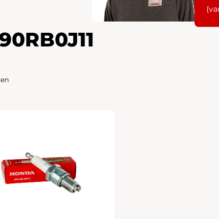
(va
290RB0J11
ten