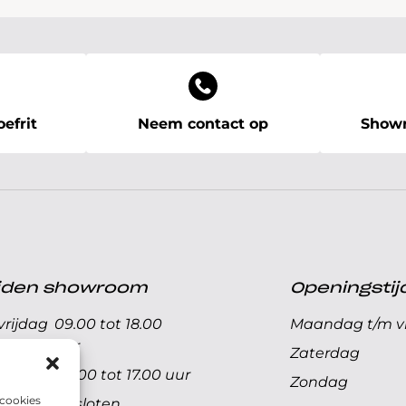
efrit
Neem contact op
Showr
ijden showroom
Openingstij
rijdag
09.00 tot 18.00
Maandag t/m vr
uur
Zaterdag
09.00 tot 17.00 uur
Zondag
 cookies
Gesloten