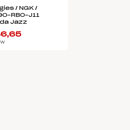
ies / NGK /
90-RB0-J11
da Jazz
6,65
BTW