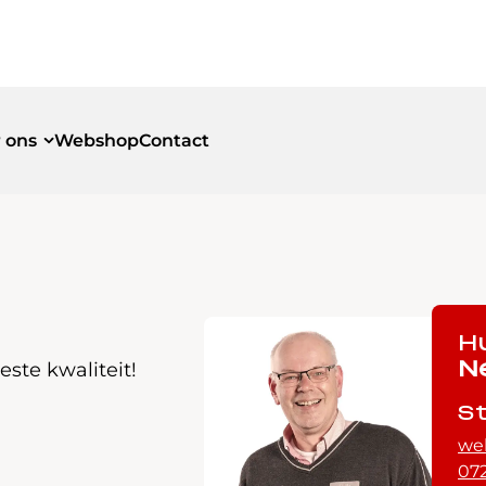
 ons
Webshop
Contact
id
id
H
ste kwaliteit!
N
S
we
072