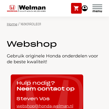
Winkelwagen
Mijn
Honda
Welman
Zoekfunctie
Home
/
16901RJLE01
Modellen
Voorraad
Plan onderhoud
Webshop
Onderhoud en service
Mijn Honda Welman
Gebruik originele Honda onderdelen voor
de beste kwaliteit!
Over ons
Webshop
Hulp nodig?
Neem contact op
Contact
Steven Vos
webshop@honda-welman.nl