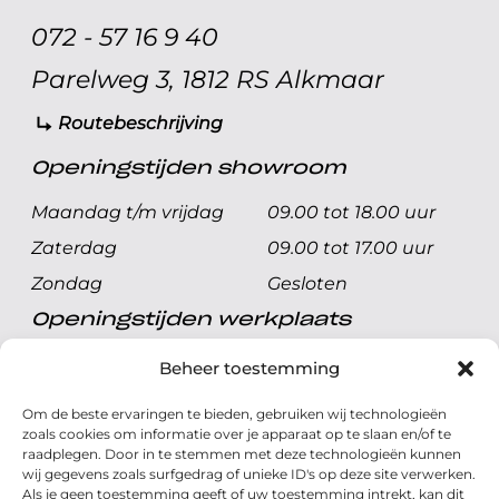
072 - 57 16 9 40
Parelweg 3, 1812 RS Alkmaar
Routebeschrijving
Openingstijden showroom
Maandag t/m vrijdag
09.00 tot 18.00 uur
Zaterdag
09.00 tot 17.00 uur
Zondag
Gesloten
Openingstijden werkplaats
Maandag t/m vrijdag
08.00 tot 17.00 uur
Beheer toestemming
Zaterdag
08.00 tot 17.00 uur
Om de beste ervaringen te bieden, gebruiken wij technologieën
Zondag
Gesloten
zoals cookies om informatie over je apparaat op te slaan en/of te
raadplegen. Door in te stemmen met deze technologieën kunnen
wij gegevens zoals surfgedrag of unieke ID's op deze site verwerken.
Volg ons
Als je geen toestemming geeft of uw toestemming intrekt, kan dit