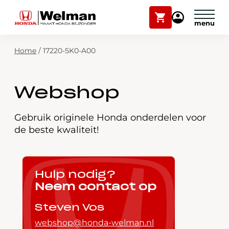
Winkelwagen
Mijn
Honda
Welman
Zoekfunctie
Home
/
17220-5K0-A00
Modellen
Voorraad
Plan onderhoud
Webshop
Onderhoud en service
Mijn Honda Welman
Gebruik originele Honda onderdelen voor
de beste kwaliteit!
Over ons
Webshop
Hulp nodig?
Neem contact op
Contact
Steven Vos
webshop@honda-welman.nl