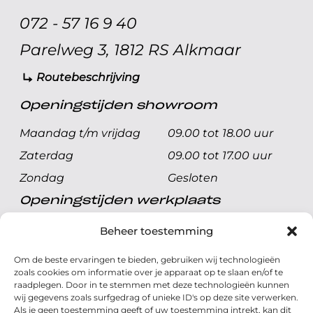
072 - 57 16 9 40
Parelweg 3, 1812 RS Alkmaar
Routebeschrijving
Openingstijden showroom
Maandag t/m vrijdag
09.00 tot 18.00 uur
Zaterdag
09.00 tot 17.00 uur
Zondag
Gesloten
Openingstijden werkplaats
Maandag t/m vrijdag
08.00 tot 17.00 uur
Beheer toestemming
Zaterdag
08.00 tot 17.00 uur
Om de beste ervaringen te bieden, gebruiken wij technologieën
Zondag
Gesloten
zoals cookies om informatie over je apparaat op te slaan en/of te
raadplegen. Door in te stemmen met deze technologieën kunnen
wij gegevens zoals surfgedrag of unieke ID's op deze site verwerken.
Volg ons
Als je geen toestemming geeft of uw toestemming intrekt, kan dit