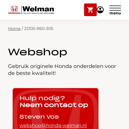
Winkelwagen
Mijn
Honda
Welman
Zoekfunctie
Home
/
22105-R60-305
Modellen
Voorraad
Plan onderhoud
Webshop
Onderhoud en service
Mijn Honda Welman
Gebruik originele Honda onderdelen voor
de beste kwaliteit!
Over ons
Webshop
Hulp nodig?
Neem contact op
Contact
Steven Vos
webshop@honda-welman.nl