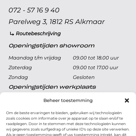
072 - 57 16 9 40
Parelweg 3, 1812 RS Alkmaar
Routebeschrijving
Openingstijden showroom
Maandag t/m vrijdag
09.00 tot 18.00 uur
Zaterdag
09.00 tot 17.00 uur
Zondag
Gesloten
Openingstijden werkplaats
Maandag t/m vrijdag
08.00 tot 17.00 uur
Beheer toestemming
Zaterdag
08.00 tot 17.00 uur
Om de beste ervaringen te bieden, gebruiken wij technologieën
Zondag
Gesloten
zoals cookies om informatie over je apparaat op te slaan en/of te
raadplegen. Door in te stemmen met deze technologieën kunnen
wij gegevens zoals surfgedrag of unieke ID's op deze site verwerken.
Volg ons
Als je geen toestemming geeft of uw toestemming intrekt, kan dit