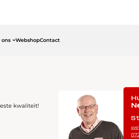
 ons
Webshop
Contact
id
id
H
ste kwaliteit!
N
S
we
072