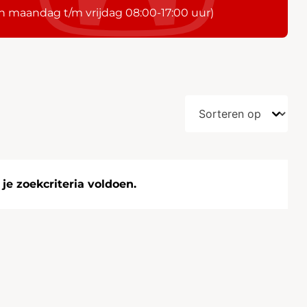
n maandag t/m vrijdag 08:00-17:00 uur)
e zoekcriteria voldoen.