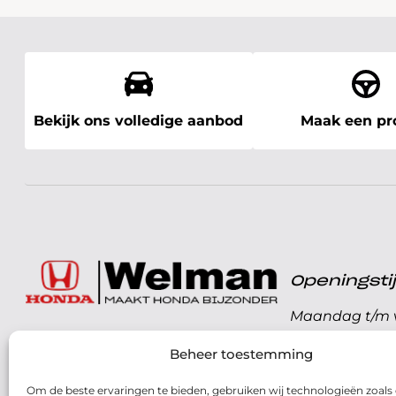
Bekijk ons volledige aanbod
Maak een pro
Openingst
Maandag t/m v
072 - 57 16 9 40
Beheer toestemming
Zaterdag
Parelweg 3, 1812 RS
Om de beste ervaringen te bieden, gebruiken wij technologieën zoals
Zondag