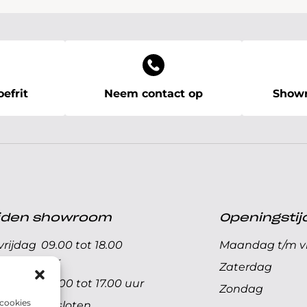
efrit
Neem contact op
Showr
ijden showroom
Openingstij
rijdag
09.00 tot 18.00
Maandag t/m vr
uur
Zaterdag
09.00 tot 17.00 uur
Zondag
 cookies
Gesloten