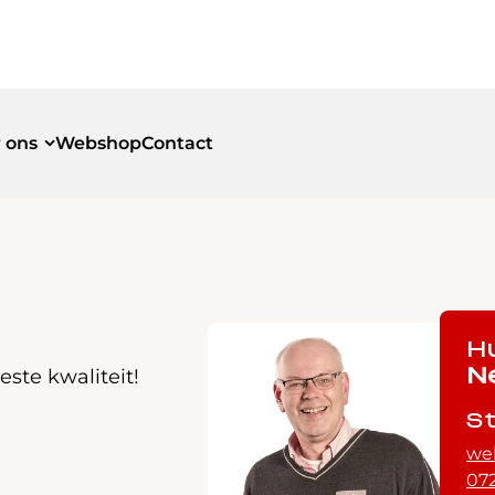
 ons
Webshop
Contact
id
id
H
ste kwaliteit!
N
S
we
072