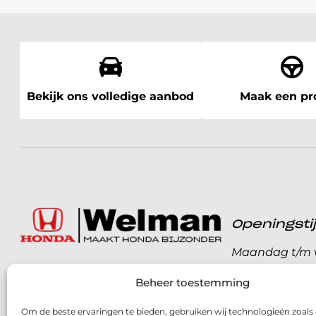
Bekijk ons volledige aanbod
Maak een pro
Openingst
Maandag t/m v
072 - 57 16 9 40
Beheer toestemming
Zaterdag
Parelweg 3, 1812 RS
Om de beste ervaringen te bieden, gebruiken wij technologieën zoals
Zondag