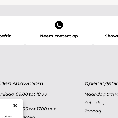
efrit
Neem contact op
Showr
ijden showroom
Openingstij
rijdag
09.00 tot 18.00
Maandag t/m vr
uur
Zaterdag
09.00 tot 17.00 uur
Zondag
 cookies
Gesloten