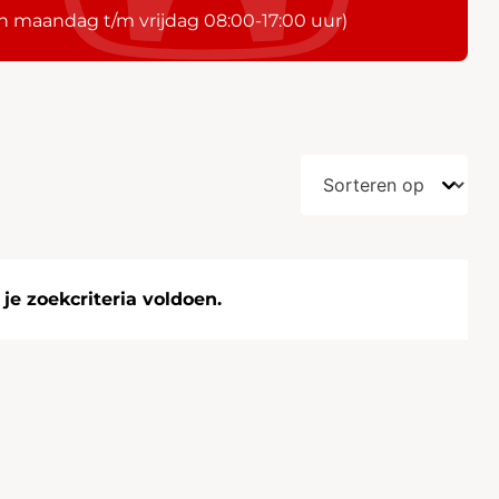
n maandag t/m vrijdag 08:00-17:00 uur)
e zoekcriteria voldoen.