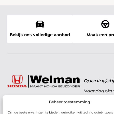
Bekijk ons volledige aanbod
Maak een pro
Openingst
Maandag t/m v
072 - 57 16 9 40
Beheer toestemming
Zaterdag
Parelweg 3, 1812 RS
Om de beste ervaringen te bieden, gebruiken wij technologieën zoals
Zondag