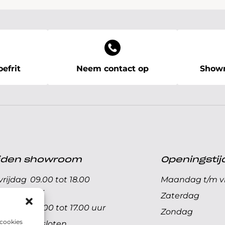
efrit
Neem contact op
Showr
ijden showroom
Openingstij
rijdag
09.00 tot 18.00
Maandag t/m vr
uur
Zaterdag
09.00 tot 17.00 uur
Zondag
 cookies
Gesloten