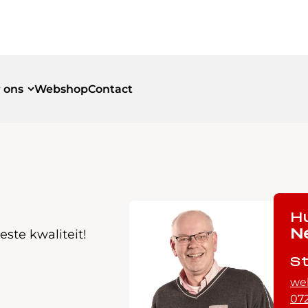
 ons
Webshop
Contact
id
id
H
ste kwaliteit!
N
S
we
072