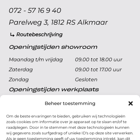
072 - 57 16 9 40
Parelweg 3, 1812 RS Alkmaar
Routebeschrijving
Openingstijden showroom
Maandag t/m vrijdag
09.00 tot 18.00 uur
Zaterdag
09.00 tot 17.00 uur
Zondag
Gesloten
Openingstijden werkplaats
Maandag t/m vrijdag
08.00 tot 17.00 uur
Beheer toestemming
Zaterdag
08.00 tot 17.00 uur
Om de beste ervaringen te bieden, gebruiken wij technologieën
Zondag
Gesloten
zoals cookies om informatie over je apparaat op te slaan en/of te
raadplegen. Door in te stemmen met deze technologieën kunnen
wij gegevens zoals surfgedrag of unieke ID's op deze site verwerken.
Volg ons
Als je geen toestemming geeft of uw toestemming intrekt, kan dit