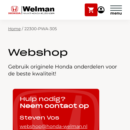
Winkelwagen
Mijn
Honda
Welman
Zoekfunctie
Home
/
22300-PWA-305
Modellen
Voorraad
Plan onderhoud
Webshop
Onderhoud en service
Mijn Honda Welman
Gebruik originele Honda onderdelen voor
de beste kwaliteit!
Over ons
Webshop
Hulp nodig?
Neem contact op
Contact
Steven Vos
webshop@honda-welman.nl