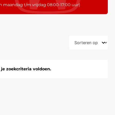
n maandag t/m vrijdag 08:00-17:00 uur)
e zoekcriteria voldoen.