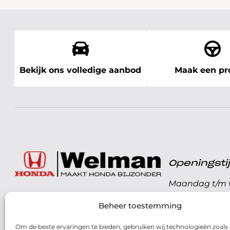
Bekijk ons volledige aanbod
Maak een pro
Openingst
Maandag t/m v
072 - 57 16 9 40
Beheer toestemming
Zaterdag
Parelweg 3, 1812 RS
Om de beste ervaringen te bieden, gebruiken wij technologieën zoals
Zondag