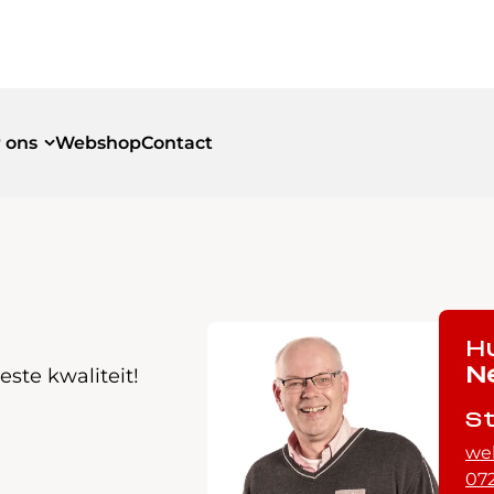
 ons
Webshop
Contact
id
id
H
ste kwaliteit!
N
S
we
072