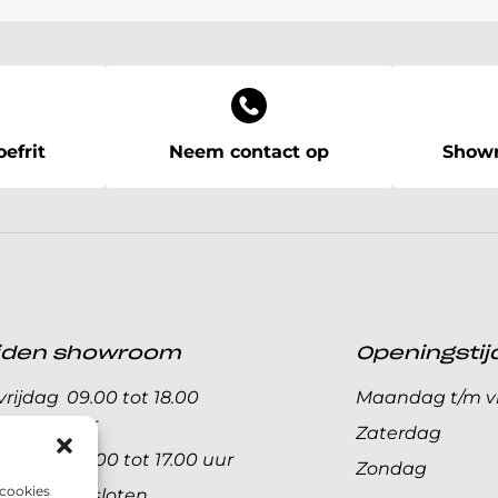
efrit
Neem contact op
Showr
ijden showroom
Openingstij
rijdag
09.00 tot 18.00
Maandag t/m vr
uur
Zaterdag
09.00 tot 17.00 uur
Zondag
 cookies
Gesloten