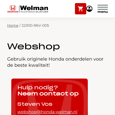
Winkelwagen
Mijn
Honda
Welman
Zoekfunctie
Home
/
22300-R6V-005
Modellen
Voorraad
Plan onderhoud
Webshop
Onderhoud en service
Mijn Honda Welman
Gebruik originele Honda onderdelen voor
de beste kwaliteit!
Over ons
Webshop
Hulp nodig?
Neem contact op
Contact
Steven Vos
webshop@honda-welman.nl