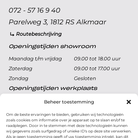
072 - 57 16 9 40
Parelweg 3, 1812 RS Alkmaar
Routebeschrijving
Openingstijden showroom
Maandag t/m vrijdag
09.00 tot 18.00 uur
Zaterdag
09.00 tot 17.00 uur
Zondag
Gesloten
Openingstijden werkplaats
Maandag t/m vrijdag
08.00 tot 17.00 uur
Beheer toestemming
Zaterdag
08.00 tot 17.00 uur
Om de beste ervaringen te bieden, gebruiken wij technologieën
Zondag
Gesloten
zoals cookies om informatie over je apparaat op te slaan en/of te
raadplegen. Door in te stemmen met deze technologieën kunnen
wij gegevens zoals surfgedrag of unieke ID's op deze site verwerken.
Volg ons
Als je geen toestemming geeft of uw toestemming intrekt, kan dit