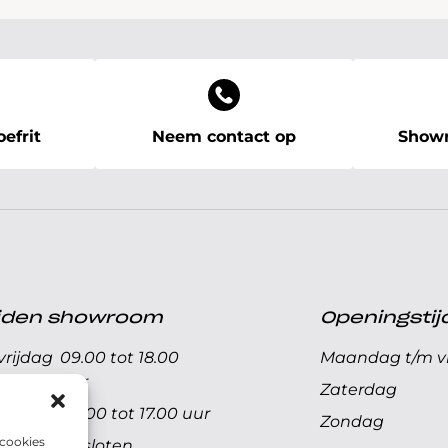
efrit
Neem contact op
Showr
ijden showroom
Openingstij
rijdag
09.00 tot 18.00
Maandag t/m vr
uur
Zaterdag
09.00 tot 17.00 uur
Zondag
 cookies
Gesloten