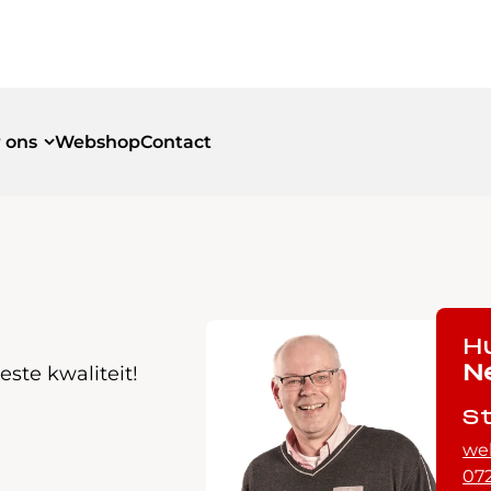
 ons
Webshop
Contact
id
id
H
ste kwaliteit!
N
S
we
072