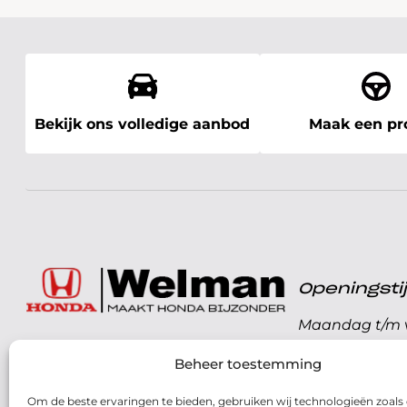
Bekijk ons volledige aanbod
Maak een pro
Openingst
Maandag t/m v
072 - 57 16 9 40
Beheer toestemming
Zaterdag
Parelweg 3, 1812 RS
Om de beste ervaringen te bieden, gebruiken wij technologieën zoals
Zondag