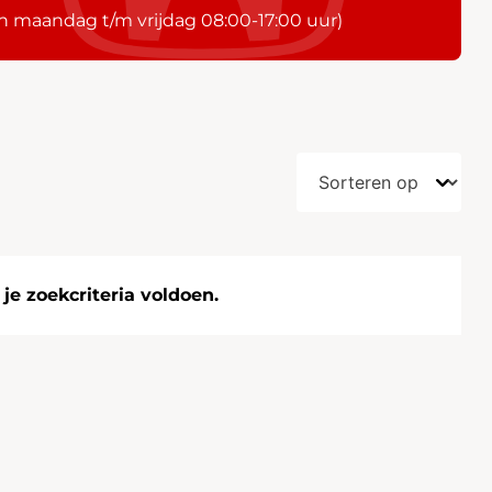
n maandag t/m vrijdag 08:00-17:00 uur)
e zoekcriteria voldoen.