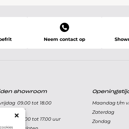
efrit
Neem contact op
Showr
ijden showroom
Openingstij
rijdag
09.00 tot 18.00
Maandag t/m vr
uur
Zaterdag
09.00 tot 17.00 uur
Zondag
 cookies
Gesloten