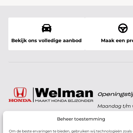
Bekijk ons volledige aanbod
Maak een pro
Openingst
Maandag t/m v
072 - 57 16 9 40
Beheer toestemming
Zaterdag
Parelweg 3, 1812 RS
Om de beste ervaringen te bieden, gebruiken wij technologieën zoals
Zondag