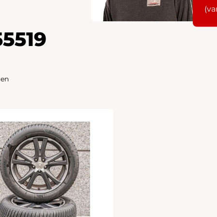
(va
55519
ten