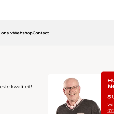
 ons
Webshop
Contact
id
id
H
ste kwaliteit!
N
S
we
072