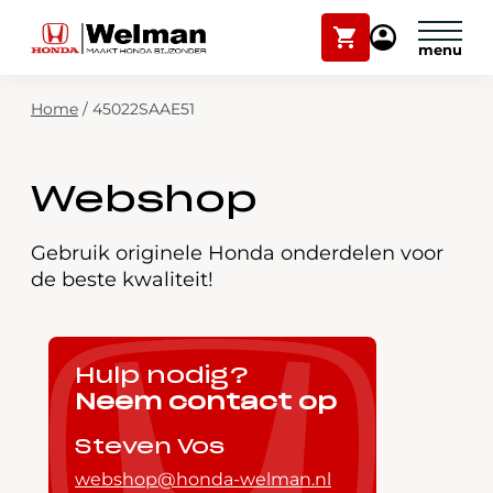
Winkelwagen
Mijn
Honda
Welman
Zoekfunctie
Home
/
45022SAAE51
Modellen
Voorraad
Plan onderhoud
Webshop
Onderhoud en service
Mijn Honda Welman
Gebruik originele Honda onderdelen voor
de beste kwaliteit!
Over ons
Webshop
Hulp nodig?
Neem contact op
Contact
Steven Vos
webshop@honda-welman.nl