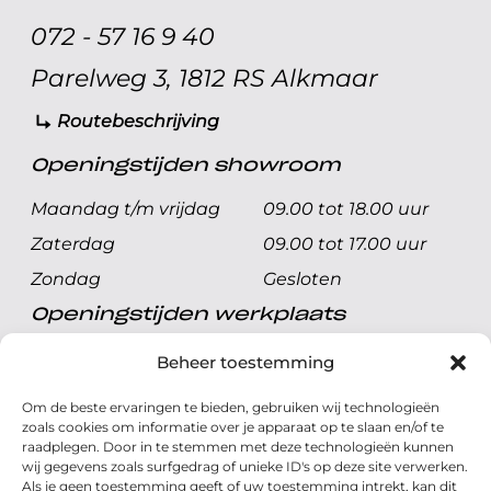
072 - 57 16 9 40
Parelweg 3, 1812 RS Alkmaar
Routebeschrijving
Openingstijden showroom
Maandag t/m vrijdag
09.00 tot 18.00 uur
Zaterdag
09.00 tot 17.00 uur
Zondag
Gesloten
Openingstijden werkplaats
Maandag t/m vrijdag
08.00 tot 17.00 uur
Beheer toestemming
Zaterdag
08.00 tot 17.00 uur
Om de beste ervaringen te bieden, gebruiken wij technologieën
Zondag
Gesloten
zoals cookies om informatie over je apparaat op te slaan en/of te
raadplegen. Door in te stemmen met deze technologieën kunnen
wij gegevens zoals surfgedrag of unieke ID's op deze site verwerken.
Volg ons
Als je geen toestemming geeft of uw toestemming intrekt, kan dit