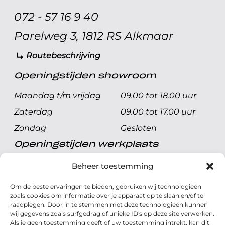
072 - 57 16 9 40
Parelweg 3, 1812 RS Alkmaar
Routebeschrijving
Openingstijden showroom
Maandag t/m vrijdag
09.00 tot 18.00 uur
Zaterdag
09.00 tot 17.00 uur
Zondag
Gesloten
Openingstijden werkplaats
Maandag t/m vrijdag
08.00 tot 17.00 uur
Beheer toestemming
Zaterdag
08.00 tot 17.00 uur
Om de beste ervaringen te bieden, gebruiken wij technologieën
Zondag
Gesloten
zoals cookies om informatie over je apparaat op te slaan en/of te
raadplegen. Door in te stemmen met deze technologieën kunnen
wij gegevens zoals surfgedrag of unieke ID's op deze site verwerken.
Volg ons
Als je geen toestemming geeft of uw toestemming intrekt, kan dit