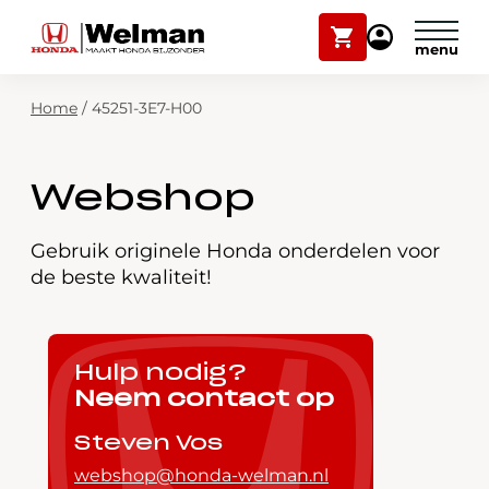
Winkelwagen
Mijn
Honda
Welman
Zoekfunctie
Home
/
45251-3E7-H00
Modellen
Voorraad
Plan onderhoud
Webshop
Onderhoud en service
Mijn Honda Welman
Gebruik originele Honda onderdelen voor
de beste kwaliteit!
Over ons
Webshop
Hulp nodig?
Neem contact op
Contact
Steven Vos
webshop@honda-welman.nl