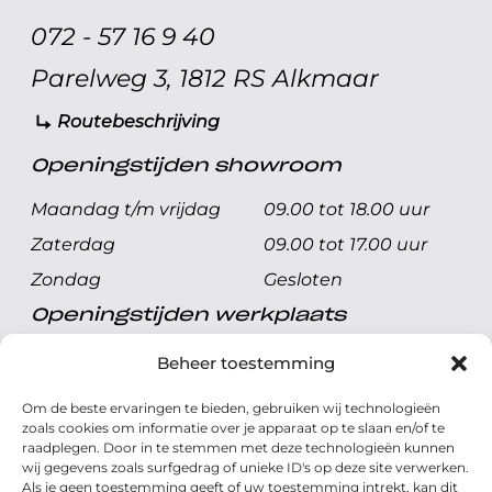
072 - 57 16 9 40
Parelweg 3, 1812 RS Alkmaar
Routebeschrijving
Openingstijden showroom
Maandag t/m vrijdag
09.00 tot 18.00 uur
Zaterdag
09.00 tot 17.00 uur
Zondag
Gesloten
Openingstijden werkplaats
Maandag t/m vrijdag
08.00 tot 17.00 uur
Beheer toestemming
Zaterdag
08.00 tot 17.00 uur
Om de beste ervaringen te bieden, gebruiken wij technologieën
Zondag
Gesloten
zoals cookies om informatie over je apparaat op te slaan en/of te
raadplegen. Door in te stemmen met deze technologieën kunnen
wij gegevens zoals surfgedrag of unieke ID's op deze site verwerken.
Volg ons
Als je geen toestemming geeft of uw toestemming intrekt, kan dit