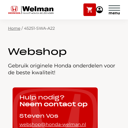
Winkelwagen
Mijn
Honda
Welman
Zoekfunctie
Home
/
45251-SWA-A22
Modellen
Voorraad
Plan onderhoud
Webshop
Onderhoud en service
Mijn Honda Welman
Gebruik originele Honda onderdelen voor
de beste kwaliteit!
Over ons
Webshop
Hulp nodig?
Neem contact op
Contact
Steven Vos
webshop@honda-welman.nl