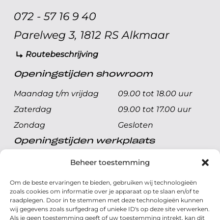
072 - 57 16 9 40
Parelweg 3, 1812 RS Alkmaar
Routebeschrijving
Openingstijden showroom
Maandag t/m vrijdag
09.00 tot 18.00 uur
Zaterdag
09.00 tot 17.00 uur
Zondag
Gesloten
Openingstijden werkplaats
Maandag t/m vrijdag
08.00 tot 17.00 uur
Beheer toestemming
Zaterdag
08.00 tot 17.00 uur
Om de beste ervaringen te bieden, gebruiken wij technologieën
Zondag
Gesloten
zoals cookies om informatie over je apparaat op te slaan en/of te
raadplegen. Door in te stemmen met deze technologieën kunnen
wij gegevens zoals surfgedrag of unieke ID's op deze site verwerken.
Volg ons
Als je geen toestemming geeft of uw toestemming intrekt, kan dit