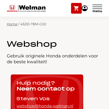
Winkelwagen
Mijn
Honda
Welman
Zoekfunctie
Home
/
45251-T8M-G02
Modellen
Voorraad
Plan onderhoud
Webshop
Onderhoud en service
Mijn Honda Welman
Gebruik originele Honda onderdelen voor
de beste kwaliteit!
Over ons
Webshop
Hulp nodig?
Neem contact op
Contact
Steven Vos
webshop@honda-welman.nl