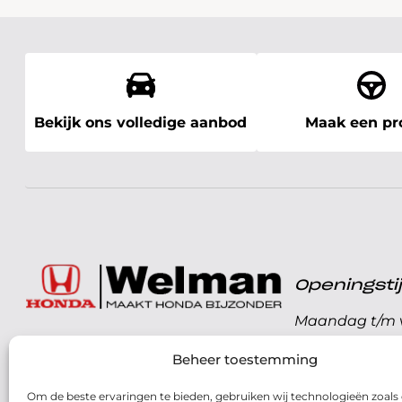
Bekijk ons volledige aanbod
Maak een pro
Openingst
Maandag t/m v
072 - 57 16 9 40
Beheer toestemming
Zaterdag
Parelweg 3, 1812 RS
Om de beste ervaringen te bieden, gebruiken wij technologieën zoals
Zondag