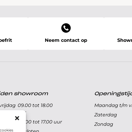
efrit
Neem contact op
Showr
ijden showroom
Openingstij
rijdag
09.00 tot 18.00
Maandag t/m vr
uur
Zaterdag
09.00 tot 17.00 uur
Zondag
 cookies
Gesloten