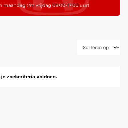
n maandag t/m vrijdag 08:00-17:00 uur)
e zoekcriteria voldoen.