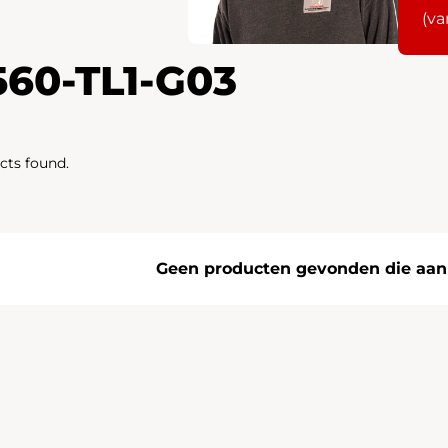
(va
560-TL1-G03
cts found.
Geen producten gevonden die aan j