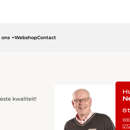
 ons
Webshop
Contact
id
id
H
ste kwaliteit!
N
S
we
072