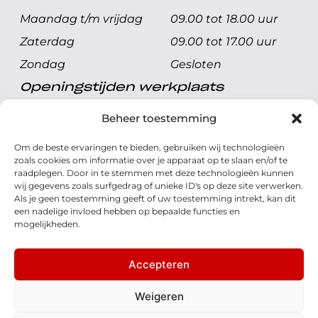
Maandag t/m vrijdag
09.00 tot 18.00 uur
Zaterdag
09.00 tot 17.00 uur
Zondag
Gesloten
Openingstijden werkplaats
Maandag t/m vrijdag
08.00 tot 17.00 uur
Beheer toestemming
Zaterdag
08.00 tot 17.00 uur
Om de beste ervaringen te bieden, gebruiken wij technologieën
Zondag
Gesloten
zoals cookies om informatie over je apparaat op te slaan en/of te
raadplegen. Door in te stemmen met deze technologieën kunnen
wij gegevens zoals surfgedrag of unieke ID's op deze site verwerken.
Volg ons
Als je geen toestemming geeft of uw toestemming intrekt, kan dit
een nadelige invloed hebben op bepaalde functies en
mogelijkheden.
Accepteren
© 2026 - Honda Welman
Privacy Statement
Weigeren
- Dé Honda Dealer van Nederland