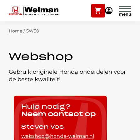
Winkelwagen
Mijn
Honda
Welman
Zoekfunctie
Home
/
5W30
Modellen
Voorraad
Plan onderhoud
Webshop
Onderhoud en service
Mijn Honda Welman
Gebruik originele Honda onderdelen voor
de beste kwaliteit!
Over ons
Webshop
Hulp nodig?
Neem contact op
Contact
Steven Vos
webshop@honda-welman.nl