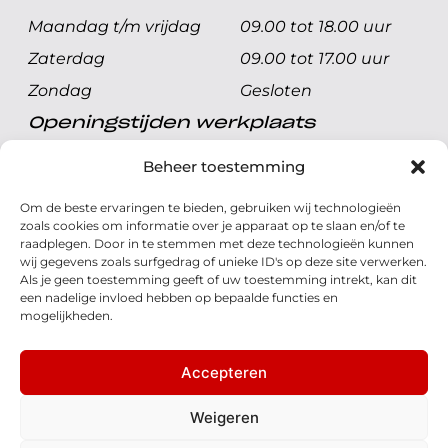
Maandag t/m vrijdag
09.00 tot 18.00 uur
Zaterdag
09.00 tot 17.00 uur
Zondag
Gesloten
Openingstijden werkplaats
Maandag t/m vrijdag
08.00 tot 17.00 uur
Beheer toestemming
Zaterdag
08.00 tot 17.00 uur
Om de beste ervaringen te bieden, gebruiken wij technologieën
Zondag
Gesloten
zoals cookies om informatie over je apparaat op te slaan en/of te
raadplegen. Door in te stemmen met deze technologieën kunnen
wij gegevens zoals surfgedrag of unieke ID's op deze site verwerken.
Volg ons
Als je geen toestemming geeft of uw toestemming intrekt, kan dit
een nadelige invloed hebben op bepaalde functies en
mogelijkheden.
Accepteren
© 2026 - Honda Welman
Privacy Statement
Weigeren
- Dé Honda Dealer van Nederland