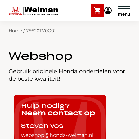
Winkelwagen
Mijn
Honda
Welman
Zoekfunctie
Home
/
76620TV0G01
Modellen
Voorraad
Plan onderhoud
Webshop
Onderhoud en service
Mijn Honda Welman
Gebruik originele Honda onderdelen voor
de beste kwaliteit!
Over ons
Webshop
Hulp nodig?
Neem contact op
Contact
Steven Vos
webshop@honda-welman.nl