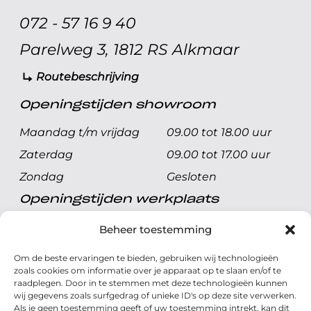
072 - 57 16 9 40
Parelweg 3, 1812 RS Alkmaar
Routebeschrijving
Openingstijden showroom
Maandag t/m vrijdag
09.00 tot 18.00 uur
Zaterdag
09.00 tot 17.00 uur
Zondag
Gesloten
Openingstijden werkplaats
Maandag t/m vrijdag
08.00 tot 17.00 uur
Beheer toestemming
Zaterdag
08.00 tot 17.00 uur
Om de beste ervaringen te bieden, gebruiken wij technologieën
Zondag
Gesloten
zoals cookies om informatie over je apparaat op te slaan en/of te
raadplegen. Door in te stemmen met deze technologieën kunnen
wij gegevens zoals surfgedrag of unieke ID's op deze site verwerken.
Volg ons
Als je geen toestemming geeft of uw toestemming intrekt, kan dit