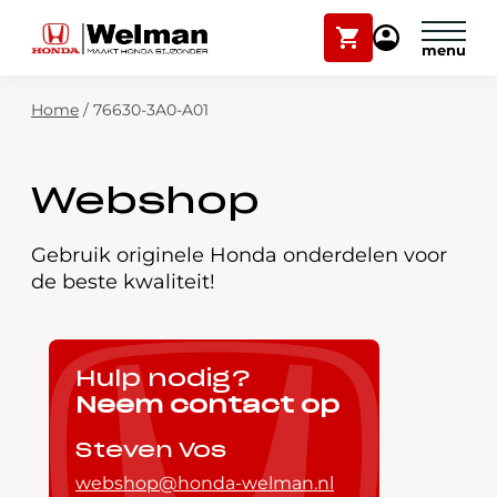
Winkelwagen
Mijn
Honda
Welman
Zoekfunctie
Home
/
76630-3A0-A01
Modellen
Voorraad
Plan onderhoud
Webshop
Onderhoud en service
Mijn Honda Welman
Gebruik originele Honda onderdelen voor
de beste kwaliteit!
Over ons
Webshop
Hulp nodig?
Neem contact op
Contact
Steven Vos
webshop@honda-welman.nl