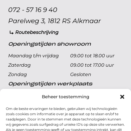
072 - 57 16 9 40
Parelweg 3, 1812 RS Alkmaar
Routebeschrijving
Openingstijden showroom
Maandag t/m vrijdag
09.00 tot 18.00 uur
Zaterdag
09.00 tot 17.00 uur
Zondag
Gesloten
Openingstijden werkplaats
Maandag t/m vrijdag
08.00 tot 17.00 uur
Beheer toestemming
Zaterdag
08.00 tot 17.00 uur
Om de beste ervaringen te bieden, gebruiken wij technologieën
Zondag
Gesloten
zoals cookies om informatie over je apparaat op te slaan en/of te
raadplegen. Door in te stemmen met deze technologieën kunnen
wij gegevens zoals surfgedrag of unieke ID's op deze site verwerken.
Volg ons
Als je geen toestemming geeft of uw toestemming intrekt, kan dit