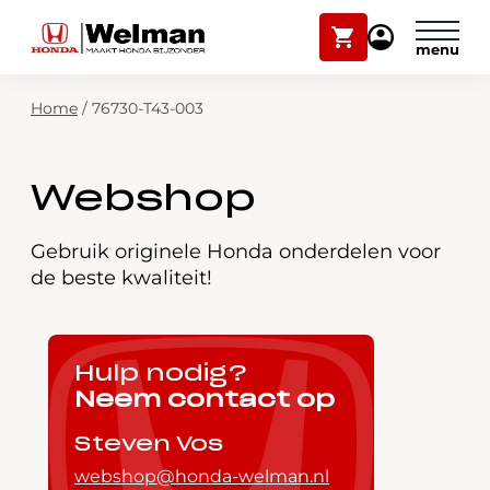
Winkelwagen
Mijn
Honda
Welman
Zoekfunctie
Home
/
76730-T43-003
Modellen
Voorraad
Plan onderhoud
Webshop
Onderhoud en service
Mijn Honda Welman
Gebruik originele Honda onderdelen voor
de beste kwaliteit!
Over ons
Webshop
Hulp nodig?
Neem contact op
Contact
Steven Vos
webshop@honda-welman.nl