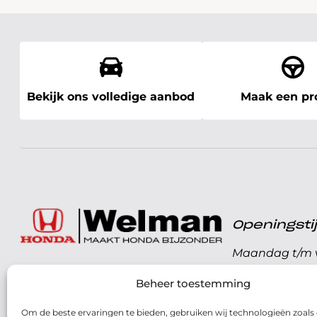
Bekijk ons volledige aanbod
Maak een pro
Openingst
Maandag t/m v
072 - 57 16 9 40
Beheer toestemming
Zaterdag
Parelweg 3, 1812 RS
Om de beste ervaringen te bieden, gebruiken wij technologieën zoals
Zondag