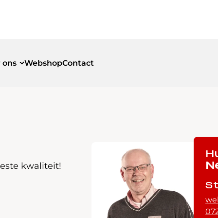
 ons
Webshop
Contact
id
id
H
ste kwaliteit!
N
S
we
072