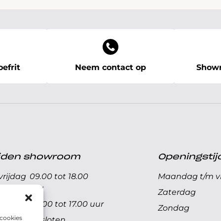
efrit
Neem contact op
Showr
ijden showroom
Openingstij
rijdag
09.00 tot 18.00
Maandag t/m vr
uur
Zaterdag
09.00 tot 17.00 uur
Zondag
 cookies
Gesloten