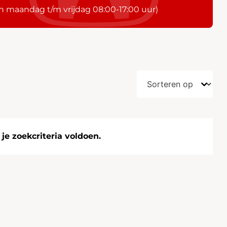
n maandag t/m vrijdag 08:00-17:00 uur)
e zoekcriteria voldoen.