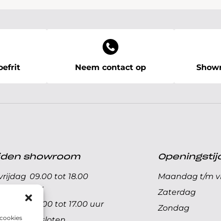
efrit
Neem contact op
Showr
ijden showroom
Openingstij
rijdag
09.00 tot 18.00
Maandag t/m vr
uur
Zaterdag
09.00 tot 17.00 uur
Zondag
 cookies
Gesloten