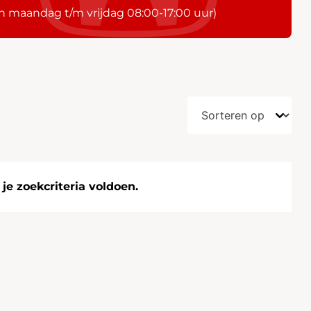
n maandag t/m vrijdag 08:00-17:00 uur)
e zoekcriteria voldoen.