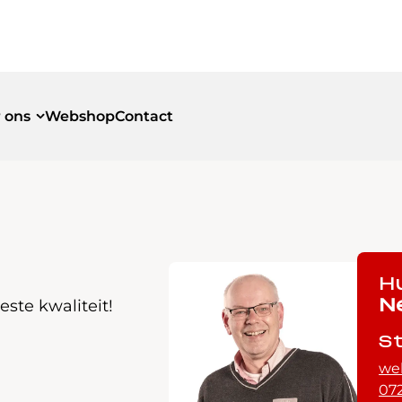
 ons
Webshop
Contact
id
id
H
ste kwaliteit!
N
S
we
072