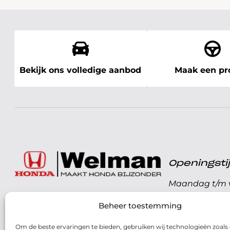
Bekijk ons volledige aanbod
Maak een pro
Openingst
Maandag t/m v
072 - 57 16 9 40
Beheer toestemming
Zaterdag
Parelweg 3, 1812 RS
Om de beste ervaringen te bieden, gebruiken wij technologieën zoals
Zondag