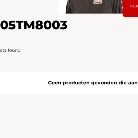
(va
505TM8003
cts found.
Geen producten gevonden die aan j