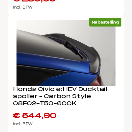
Incl. BTW
Nabestelling
Honda Civic e:HEV Ducktail
spoiler – Carbon Style
08F02-T50-600K
€
544,90
Incl. BTW