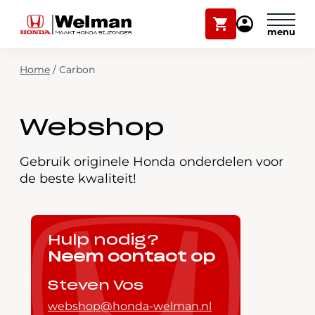
Winkelwagen
Mijn
Honda
Welman
Zoekfunctie
Home
/
Carbon
Modellen
Voorraad
Plan onderhoud
Webshop
Onderhoud en service
Mijn Honda Welman
Gebruik originele Honda onderdelen voor
de beste kwaliteit!
Over ons
Webshop
Hulp nodig?
Neem contact op
Contact
Steven Vos
webshop@honda-welman.nl