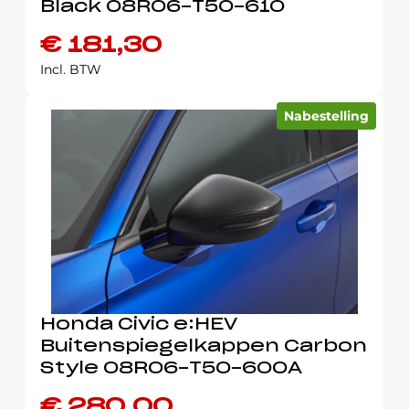
Black 08R06-T50-610
€
181,30
Incl. BTW
Nabestelling
Honda Civic e:HEV
Buitenspiegelkappen Carbon
Style 08R06-T50-600A
€
280,00