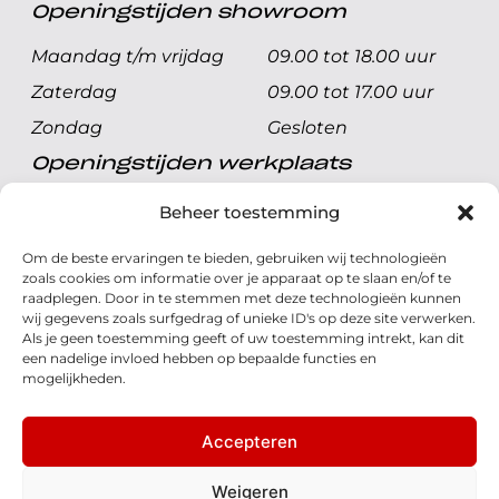
Openingstijden showroom
Maandag t/m vrijdag
09.00 tot 18.00 uur
Zaterdag
09.00 tot 17.00 uur
Zondag
Gesloten
Openingstijden werkplaats
Maandag t/m vrijdag
08.00 tot 17.00 uur
Beheer toestemming
Zaterdag
08.00 tot 17.00 uur
Om de beste ervaringen te bieden, gebruiken wij technologieën
Zondag
Gesloten
zoals cookies om informatie over je apparaat op te slaan en/of te
raadplegen. Door in te stemmen met deze technologieën kunnen
wij gegevens zoals surfgedrag of unieke ID's op deze site verwerken.
Volg ons
Als je geen toestemming geeft of uw toestemming intrekt, kan dit
een nadelige invloed hebben op bepaalde functies en
mogelijkheden.
Accepteren
© 2026 - Honda Welman
Privacy Statement
Weigeren