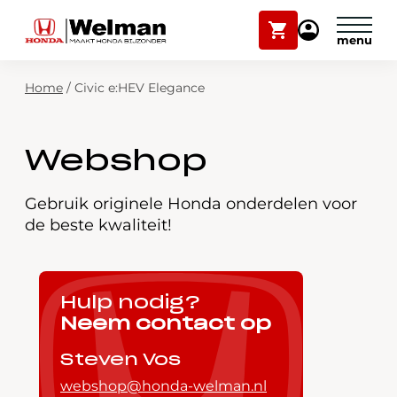
Winkelwagen
Mijn
Honda
Welman
Zoekfunctie
Home
/
Civic e:HEV Elegance
Modellen
Voorraad
Plan onderhoud
Webshop
Onderhoud en service
Mijn Honda Welman
Gebruik originele Honda onderdelen voor
de beste kwaliteit!
Over ons
Webshop
Hulp nodig?
Neem contact op
Contact
Steven Vos
webshop@honda-welman.nl