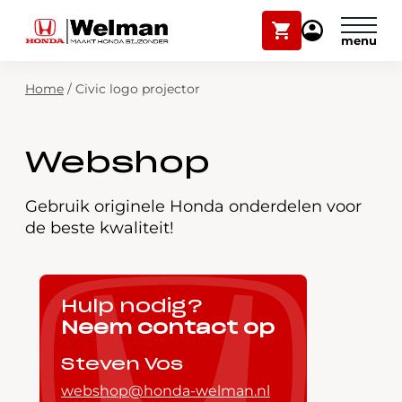
Winkelwagen
Mijn
Honda
Welman
Zoekfunctie
Home
/
Civic logo projector
Modellen
Voorraad
Plan onderhoud
Webshop
Onderhoud en service
Mijn Honda Welman
Gebruik originele Honda onderdelen voor
de beste kwaliteit!
Over ons
Webshop
Hulp nodig?
Neem contact op
Contact
Steven Vos
webshop@honda-welman.nl