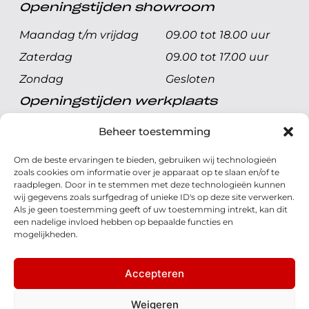
Openingstijden showroom
Maandag t/m vrijdag
09.00 tot 18.00 uur
Zaterdag
09.00 tot 17.00 uur
Zondag
Gesloten
Openingstijden werkplaats
Maandag t/m vrijdag
08.00 tot 17.00 uur
Beheer toestemming
Zaterdag
08.00 tot 17.00 uur
Om de beste ervaringen te bieden, gebruiken wij technologieën
Zondag
Gesloten
zoals cookies om informatie over je apparaat op te slaan en/of te
raadplegen. Door in te stemmen met deze technologieën kunnen
wij gegevens zoals surfgedrag of unieke ID's op deze site verwerken.
Volg ons
Als je geen toestemming geeft of uw toestemming intrekt, kan dit
een nadelige invloed hebben op bepaalde functies en
mogelijkheden.
Accepteren
© 2026 - Honda Welman
Privacy Statement
Weigeren