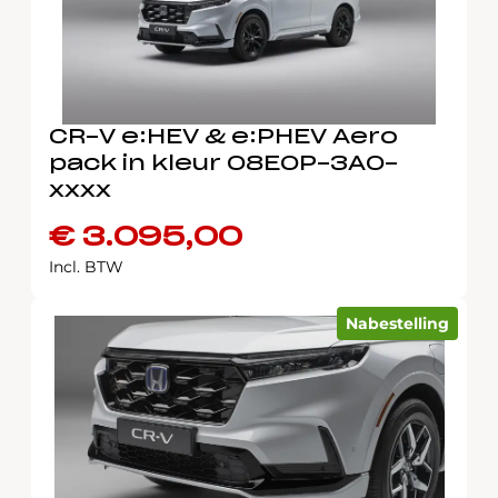
CR-V e:HEV & e:PHEV Aero
pack in kleur 08E0P-3A0-
xxxx
€
3.095,00
Incl. BTW
Nabestelling