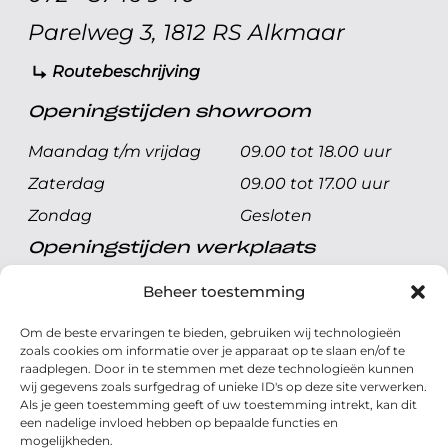
Parelweg 3, 1812 RS Alkmaar
Routebeschrijving
Openingstijden showroom
Maandag t/m vrijdag
09.00 tot 18.00 uur
Zaterdag
09.00 tot 17.00 uur
Zondag
Gesloten
Openingstijden werkplaats
Maandag t/m vrijdag
08.00 tot 17.00 uur
Beheer toestemming
Zaterdag
08.00 tot 17.00 uur
Om de beste ervaringen te bieden, gebruiken wij technologieën
Zondag
Gesloten
zoals cookies om informatie over je apparaat op te slaan en/of te
raadplegen. Door in te stemmen met deze technologieën kunnen
wij gegevens zoals surfgedrag of unieke ID's op deze site verwerken.
Volg ons
Als je geen toestemming geeft of uw toestemming intrekt, kan dit
een nadelige invloed hebben op bepaalde functies en
mogelijkheden.