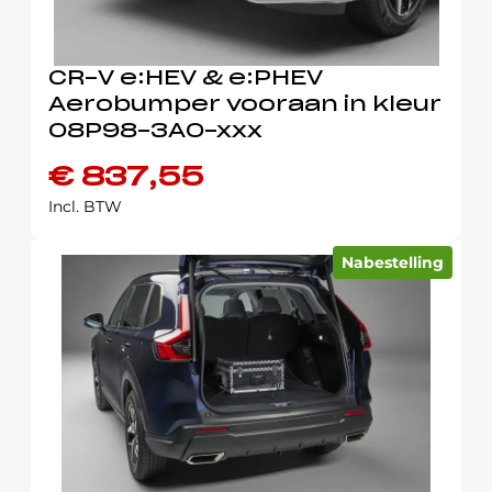
CR-V e:HEV & e:PHEV
Aerobumper vooraan in kleur
08P98-3A0-xxx
€
837,55
Incl. BTW
Nabestelling