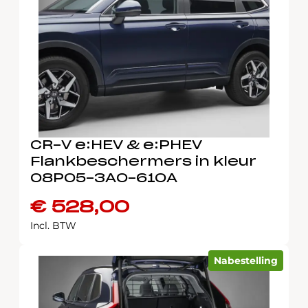
CR-V e:HEV & e:PHEV
Flankbeschermers in kleur
08P05-3A0-610A
€
528,00
Incl. BTW
Nabestelling