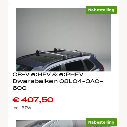
Nabestelling
CR-V e:HEV & e:PHEV
Dwarsbalken 08L04-3A0-
600
€
407,50
Incl. BTW
Nabestelling