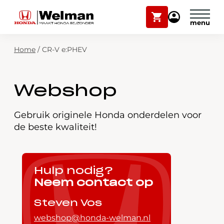
Winkelwagen
Mijn
Honda
Welman
Zoekfunctie
Home
/
CR-V e:PHEV
Modellen
Voorraad
Plan onderhoud
Webshop
Onderhoud en service
Mijn Honda Welman
Gebruik originele Honda onderdelen voor
de beste kwaliteit!
Over ons
Webshop
Hulp nodig?
Neem contact op
Contact
Steven Vos
webshop@honda-welman.nl