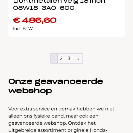
Lichtmetalen velg 18 inch
08W18-3A0-600
€
486,60
Incl. BTW
1
2
3
→
Onze geavanceerde
webshop
Voor extra service en gemak hebben we niet
alleen ons fysieke pand, maar ook een
geavanceerde webshop. Ontdek het
uitgebreide assortiment originele Honda-