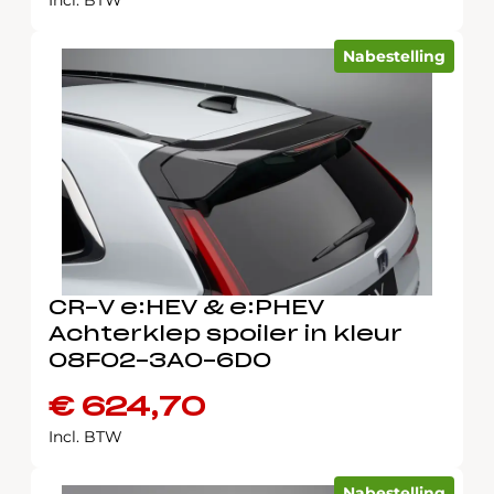
Incl. BTW
Nabestelling
CR-V e:HEV & e:PHEV
Achterklep spoiler in kleur
08F02-3A0-6D0
€
624,70
Incl. BTW
Nabestelling