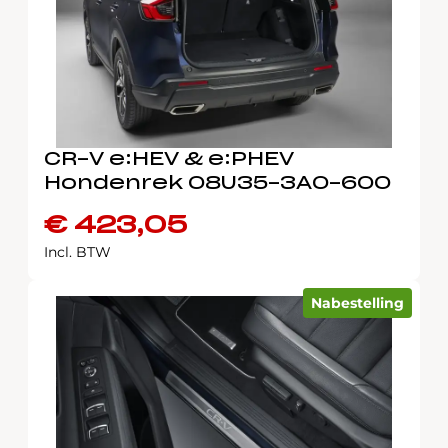
CR-V e:HEV & e:PHEV
Hondenrek 08U35-3A0-600
€
423,05
Incl. BTW
Nabestelling