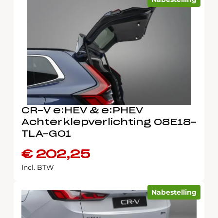
CR-V e:HEV & e:PHEV
Achterklepverlichting 08E18-
TLA-G01
€
202,25
Incl. BTW
Nabestelling