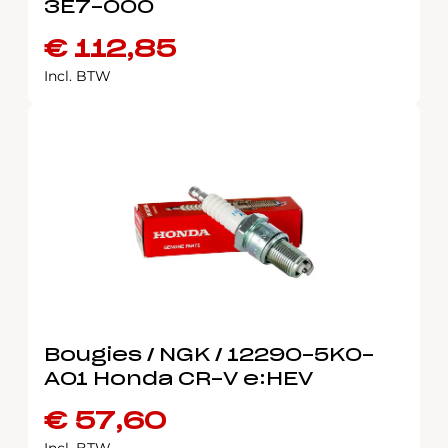
3E7-000
€
112,85
Incl. BTW
Bougies / NGK / 12290-5K0-
A01 Honda CR-V e:HEV
€
57,60