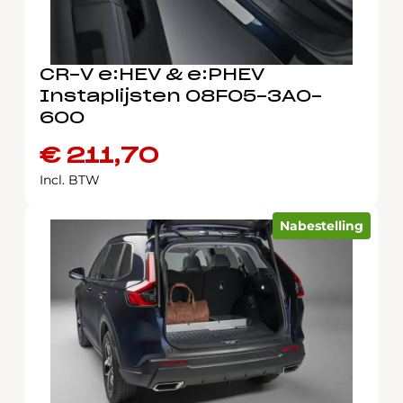
CR-V e:HEV & e:PHEV
Instaplijsten 08F05-3A0-
600
€
211,70
Incl. BTW
Nabestelling