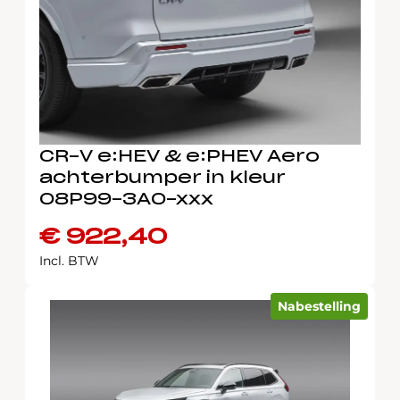
CR-V e:HEV & e:PHEV Aero
achterbumper in kleur
08P99-3A0-xxx
€
922,40
Incl. BTW
Nabestelling