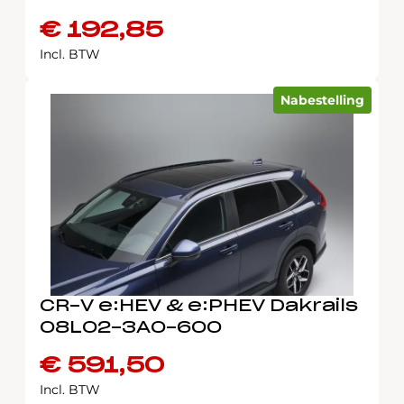
€
192,85
Incl. BTW
Nabestelling
CR-V e:HEV & e:PHEV Dakrails
08L02-3A0-600
€
591,50
Incl. BTW