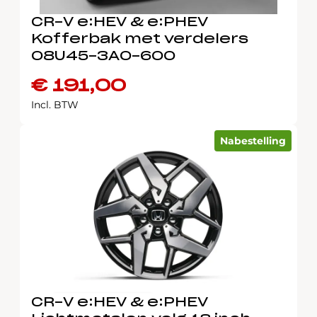
CR-V e:HEV & e:PHEV
Kofferbak met verdelers
08U45-3A0-600
€
191,00
Incl. BTW
Nabestelling
CR-V e:HEV & e:PHEV