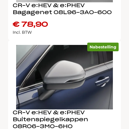
CR-V e:HEV & e:PHEV
Bagagenet 08L96-3A0-600
€
78,90
Incl. BTW
Nabestelling
CR-V e:HEV & e:PHEV
Buitenspiegelkappen
08R06-3M0-6H0