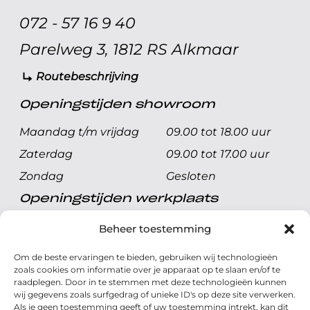
072 - 57 16 9 40
Parelweg 3, 1812 RS Alkmaar
Routebeschrijving
Openingstijden showroom
Maandag t/m vrijdag
09.00 tot 18.00 uur
Zaterdag
09.00 tot 17.00 uur
Zondag
Gesloten
Openingstijden werkplaats
Maandag t/m vrijdag
08.00 tot 17.00 uur
Beheer toestemming
Zaterdag
08.00 tot 17.00 uur
Om de beste ervaringen te bieden, gebruiken wij technologieën
Zondag
Gesloten
zoals cookies om informatie over je apparaat op te slaan en/of te
raadplegen. Door in te stemmen met deze technologieën kunnen
wij gegevens zoals surfgedrag of unieke ID's op deze site verwerken.
Volg ons
Als je geen toestemming geeft of uw toestemming intrekt, kan dit