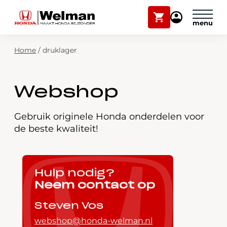
Winkelwagen
Mijn
Honda
Welman
Zoekfunctie
Home
/
druklager
Modellen
Voorraad
Plan onderhoud
Webshop
Onderhoud en service
Mijn Honda Welman
Gebruik originele Honda onderdelen voor
de beste kwaliteit!
Over ons
Webshop
Hulp nodig?
Neem contact op
Contact
Steven Vos
webshop@honda-welman.nl