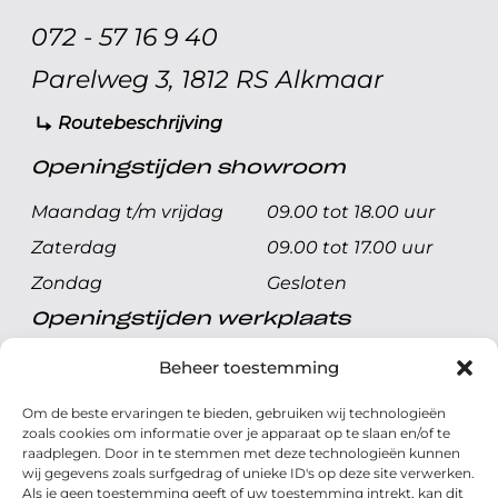
072 - 57 16 9 40
Parelweg 3, 1812 RS Alkmaar
Routebeschrijving
Openingstijden showroom
Maandag t/m vrijdag
09.00 tot 18.00 uur
Zaterdag
09.00 tot 17.00 uur
Zondag
Gesloten
Openingstijden werkplaats
Maandag t/m vrijdag
08.00 tot 17.00 uur
Beheer toestemming
Zaterdag
08.00 tot 17.00 uur
Om de beste ervaringen te bieden, gebruiken wij technologieën
Zondag
Gesloten
zoals cookies om informatie over je apparaat op te slaan en/of te
raadplegen. Door in te stemmen met deze technologieën kunnen
wij gegevens zoals surfgedrag of unieke ID's op deze site verwerken.
Volg ons
Als je geen toestemming geeft of uw toestemming intrekt, kan dit