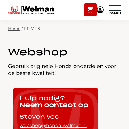
Winkelwagen
Mijn
Honda
Welman
Zoekfunctie
Home
/
FR-V 1.8
Modellen
Voorraad
Plan onderhoud
Webshop
Onderhoud en service
Mijn Honda Welman
Gebruik originele Honda onderdelen voor
de beste kwaliteit!
Over ons
Webshop
Hulp nodig?
Neem contact op
Contact
Steven Vos
webshop@honda-welman.nl