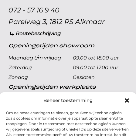
072 - 57 16 9 40
Parelweg 3, 1812 RS Alkmaar
Routebeschrijving
Openingstijden showroom
Maandag t/m vrijdag
09.00 tot 18.00 uur
Zaterdag
09.00 tot 17.00 uur
Zondag
Gesloten
Openingstijden werkplaats
Maandag t/m vrijdag
08.00 tot 17.00 uur
Beheer toestemming
Zaterdag
08.00 tot 17.00 uur
Om de beste ervaringen te bieden, gebruiken wij technologieën
Zondag
Gesloten
zoals cookies om informatie over je apparaat op te slaan en/of te
raadplegen. Door in te stemmen met deze technologieën kunnen
wij gegevens zoals surfgedrag of unieke ID's op deze site verwerken.
Volg ons
Als je geen toestemming geeft of uw toestemming intrekt, kan dit