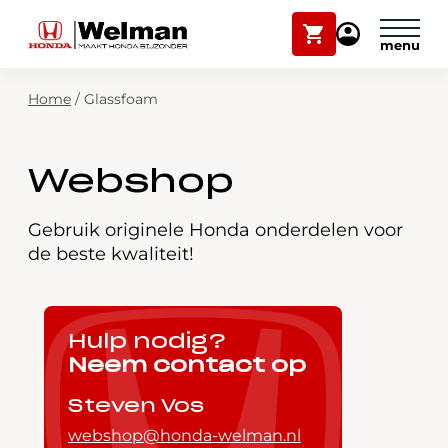
Winkelwagen
Mijn
Honda
Welman
Zoekfunctie
Home
/
Glassfoam
Modellen
Voorraad
Plan onderhoud
Webshop
Onderhoud en service
Mijn Honda Welman
Gebruik originele Honda onderdelen voor
de beste kwaliteit!
Over ons
Webshop
Hulp nodig?
Neem contact op
Contact
Steven Vos
webshop@honda-welman.nl