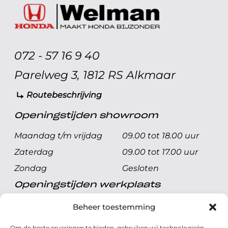
072 - 57 16 9 40
Parelweg 3, 1812 RS Alkmaar
Routebeschrijving
Openingstijden showroom
Maandag t/m vrijdag
09.00 tot 18.00 uur
Zaterdag
09.00 tot 17.00 uur
Zondag
Gesloten
Openingstijden werkplaats
Maandag t/m vrijdag
08.00 tot 17.00 uur
Beheer toestemming
Zaterdag
08.00 tot 17.00 uur
Om de beste ervaringen te bieden, gebruiken wij technologieën