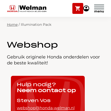
Winkelwagen
Mijn
Honda
Welman
Zoekfunctie
Home
/
Illumination Pack
Modellen
Voorraad
Plan onderhoud
Webshop
Onderhoud en service
Mijn Honda Welman
Gebruik originele Honda onderdelen voor
de beste kwaliteit!
Over ons
Webshop
Hulp nodig?
Neem contact op
Contact
Steven Vos
webshop@honda-welman.nl