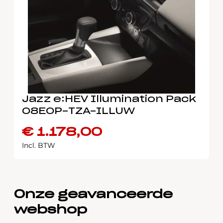
Jazz e:HEV Illumination Pack
08E0P-TZA-ILLUW
€
1.178,00
Incl. BTW
Onze geavanceerde
webshop