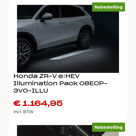
Nabestelling
Honda ZR-V e:HEV
Illumination Pack 08E0P-
3V0-ILLU
€
1.164,95
Incl. BTW
Nabestelling