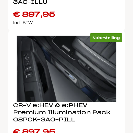
3A0-ILLU
€
897,95
Incl. BTW
Nabestelling
CR-V e:HEV & e:PHEV
Premium Illumination Pack
08PCK-3A0-PILL
€
897,95