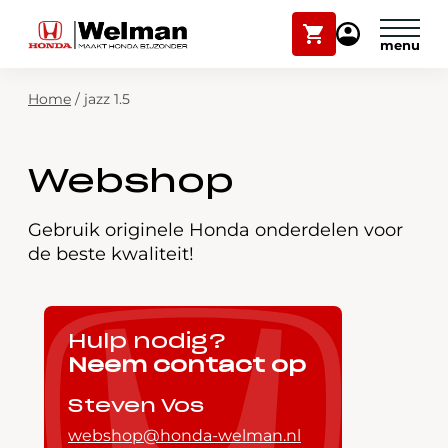
Winkelwagen
Mijn
Honda
Welman
Zoekfunctie
Home
/
jazz 1.5
Modellen
Voorraad
Plan onderhoud
Webshop
Onderhoud en service
Mijn Honda Welman
Gebruik originele Honda onderdelen voor
de beste kwaliteit!
Over ons
Webshop
Hulp nodig?
Neem contact op
Contact
Steven Vos
webshop@honda-welman.nl