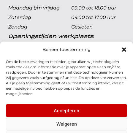
Maandag t/m vrijdag
09.00 tot 18.00 uur
Zaterdag
09.00 tot 17.00 uur
Zondag
Gesloten
Openingstijden werkplaats
Maandag t/m vrijdag
08.00 tot 17.00 uur
Beheer toestemming
Zaterdag
08.00 tot 17.00 uur
Om de beste ervaringen te bieden, gebruiken wij technologieën
Zondag
Gesloten
zoals cookies om informatie over je apparaat op te slaan en/of te
raadplegen. Door in te stemmen met deze technologieën kunnen
wij gegevens zoals surfgedrag of unieke ID's op deze site verwerken.
Volg ons
Als je geen toestemming geeft of uw toestemming intrekt, kan dit
een nadelige invloed hebben op bepaalde functies en
mogelijkheden.
Accepteren
© 2026 - Honda Welman
Privacy Statement
Weigeren
- Dé Honda Dealer van Nederland