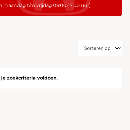
n maandag t/m vrijdag 08:00-17:00 uur)
e zoekcriteria voldoen.