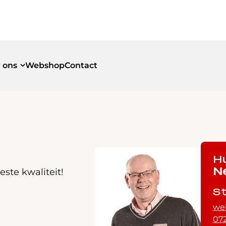
 ons
Webshop
Contact
id
id
H
ste kwaliteit!
N
S
we
072