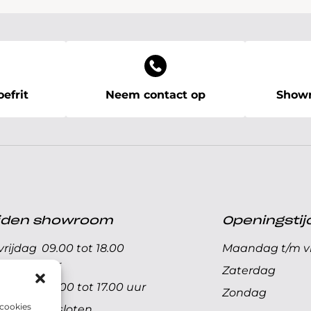
efrit
Neem contact op
Showr
ijden showroom
Openingstij
rijdag
09.00 tot 18.00
Maandag t/m vr
uur
Zaterdag
09.00 tot 17.00 uur
Zondag
 cookies
Gesloten