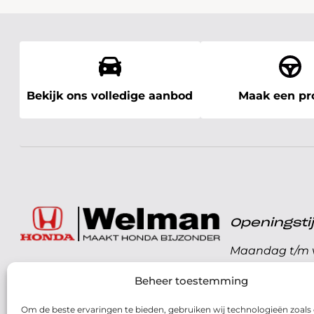
Bekijk ons volledige aanbod
Maak een pro
Openingst
Maandag t/m v
072 - 57 16 9 40
Beheer toestemming
Zaterdag
Parelweg 3, 1812 RS
Om de beste ervaringen te bieden, gebruiken wij technologieën zoals
Zondag