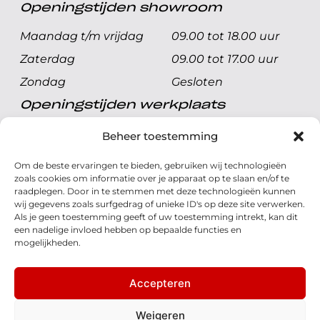
Openingstijden showroom
Maandag t/m vrijdag
09.00 tot 18.00 uur
Zaterdag
09.00 tot 17.00 uur
Zondag
Gesloten
Openingstijden werkplaats
Maandag t/m vrijdag
08.00 tot 17.00 uur
Beheer toestemming
Zaterdag
08.00 tot 17.00 uur
Om de beste ervaringen te bieden, gebruiken wij technologieën
Zondag
Gesloten
zoals cookies om informatie over je apparaat op te slaan en/of te
raadplegen. Door in te stemmen met deze technologieën kunnen
wij gegevens zoals surfgedrag of unieke ID's op deze site verwerken.
Volg ons
Als je geen toestemming geeft of uw toestemming intrekt, kan dit
een nadelige invloed hebben op bepaalde functies en
mogelijkheden.
Accepteren
© 2026 - Honda Welman
Privacy Statement
Weigeren