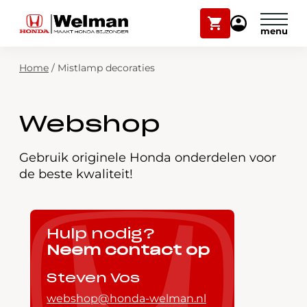
Winkelwagen
Mijn
Honda
Welman
Zoekfunctie
Home
/
Mistlamp decoraties
Modellen
Voorraad
Plan onderhoud
Webshop
Onderhoud en service
Mijn Honda Welman
Gebruik originele Honda onderdelen voor
de beste kwaliteit!
Over ons
Webshop
Hulp nodig?
Neem contact op
Contact
Steven Vos
webshop@honda-welman.nl