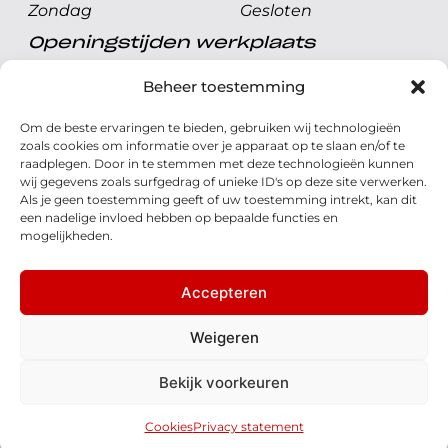
Zondag
Gesloten
Openingstijden werkplaats
Maandag t/m vrijdag
08.00 tot 17.00 uur
Beheer toestemming
Zaterdag
08.00 tot 17.00 uur
Om de beste ervaringen te bieden, gebruiken wij technologieën
Zondag
Gesloten
zoals cookies om informatie over je apparaat op te slaan en/of te
raadplegen. Door in te stemmen met deze technologieën kunnen
wij gegevens zoals surfgedrag of unieke ID's op deze site verwerken.
Volg ons
Als je geen toestemming geeft of uw toestemming intrekt, kan dit
een nadelige invloed hebben op bepaalde functies en
mogelijkheden.
Accepteren
© 2026 - Honda Welman
Privacy Statement
Weigeren
- Dé Honda Dealer van Nederland
Bekijk voorkeuren
Disclaimer
Cookies
Algemene voorwaarden
Realisatie: QStylez
Cookies
Privacy statement