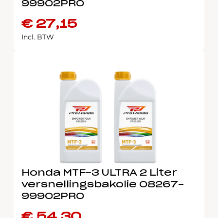
99902PRO
€
27,15
Incl. BTW
Honda MTF-3 ULTRA 2 Liter
versnellingsbakolie 08267-
99902PRO
€
54,30