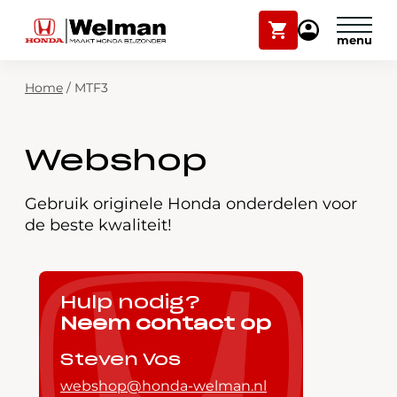
Winkelwagen
Mijn
Honda
Welman
Zoekfunctie
Home
/
MTF3
Modellen
Voorraad
Plan onderhoud
Webshop
Onderhoud en service
Mijn Honda Welman
Gebruik originele Honda onderdelen voor
de beste kwaliteit!
Over ons
Webshop
Hulp nodig?
Neem contact op
Contact
Steven Vos
webshop@honda-welman.nl