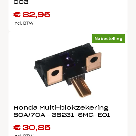
003
€
82,95
Incl. BTW
Nabestelling
Honda Multi-blokzekering
80A/70A – 38231-SMG-E01
€
30,85