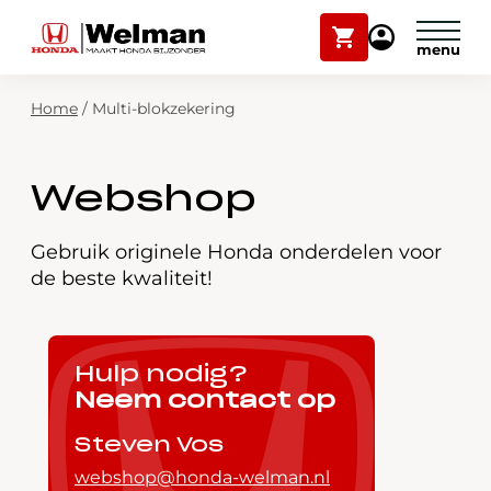
Winkelwagen
Mijn
Honda
Welman
Zoekfunctie
Home
/
Multi-blokzekering
Modellen
Voorraad
Plan onderhoud
Webshop
Onderhoud en service
Mijn Honda Welman
Gebruik originele Honda onderdelen voor
de beste kwaliteit!
Over ons
Webshop
Hulp nodig?
Neem contact op
Contact
Steven Vos
webshop@honda-welman.nl