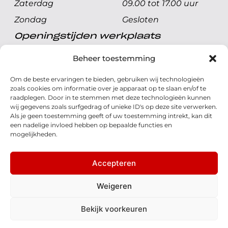
Zaterdag
09.00 tot 17.00 uur
Zondag
Gesloten
Openingstijden werkplaats
Maandag t/m vrijdag
08.00 tot 17.00 uur
Beheer toestemming
Zaterdag
08.00 tot 17.00 uur
Om de beste ervaringen te bieden, gebruiken wij technologieën
Zondag
Gesloten
zoals cookies om informatie over je apparaat op te slaan en/of te
raadplegen. Door in te stemmen met deze technologieën kunnen
wij gegevens zoals surfgedrag of unieke ID's op deze site verwerken.
Volg ons
Als je geen toestemming geeft of uw toestemming intrekt, kan dit
een nadelige invloed hebben op bepaalde functies en
mogelijkheden.
Accepteren
© 2026 - Honda Welman
Privacy Statement
Weigeren
- Dé Honda Dealer van Nederland
Bekijk voorkeuren
Disclaimer
Cookies
Algemene voorwaarden
Realisatie: QStylez