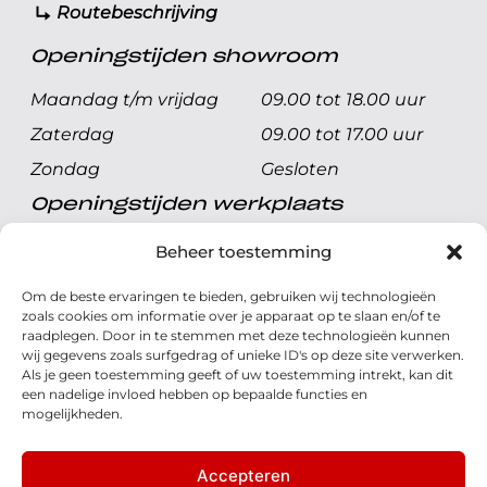
Routebeschrijving
Openingstijden showroom
Maandag t/m vrijdag
09.00 tot 18.00 uur
Zaterdag
09.00 tot 17.00 uur
Zondag
Gesloten
Openingstijden werkplaats
Maandag t/m vrijdag
08.00 tot 17.00 uur
Beheer toestemming
Zaterdag
08.00 tot 17.00 uur
Om de beste ervaringen te bieden, gebruiken wij technologieën
Zondag
Gesloten
zoals cookies om informatie over je apparaat op te slaan en/of te
raadplegen. Door in te stemmen met deze technologieën kunnen
wij gegevens zoals surfgedrag of unieke ID's op deze site verwerken.
Volg ons
Als je geen toestemming geeft of uw toestemming intrekt, kan dit
een nadelige invloed hebben op bepaalde functies en
mogelijkheden.
Accepteren