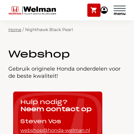
Winkelwagen
Mijn
Honda
Welman
Zoekfunctie
Home
/
Nighthawk Black Pearl
Modellen
Voorraad
Plan onderhoud
Webshop
Onderhoud en service
Mijn Honda Welman
Gebruik originele Honda onderdelen voor
de beste kwaliteit!
Over ons
Webshop
Hulp nodig?
Neem contact op
Contact
Steven Vos
webshop@honda-welman.nl