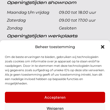
Openingstijden showroom
Maandag t/m vrijdag
09.00 tot 18.00 uur
Zaterdag
09.00 tot 17.00 uur
Zondag
Gesloten
Openingstijden werkplaats
Maandag t/m vrijdag
08.00 tot 17.00 uur
Beheer toestemming
Zaterdag
08.00 tot 17.00 uur
Om de beste ervaringen te bieden, gebruiken wij technologieën
Zondag
Gesloten
zoals cookies om informatie over je apparaat op te slaan en/of te
raadplegen. Door in te stemmen met deze technologieën kunnen
wij gegevens zoals surfgedrag of unieke ID's op deze site verwerken.
Volg ons
Als je geen toestemming geeft of uw toestemming intrekt, kan dit
een nadelige invloed hebben op bepaalde functies en
mogelijkheden.
Accepteren
© 2026 - Honda Welman
Privacy Statement
Weigeren