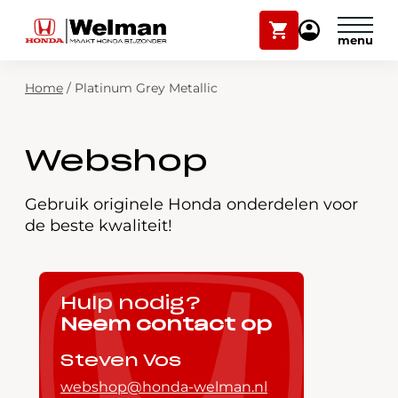
Winkelwagen
Mijn
Honda
Welman
Zoekfunctie
Home
/
Platinum Grey Metallic
Modellen
Voorraad
Plan onderhoud
Webshop
Onderhoud en service
Mijn Honda Welman
Gebruik originele Honda onderdelen voor
de beste kwaliteit!
Over ons
Webshop
Hulp nodig?
Neem contact op
Contact
Steven Vos
webshop@honda-welman.nl