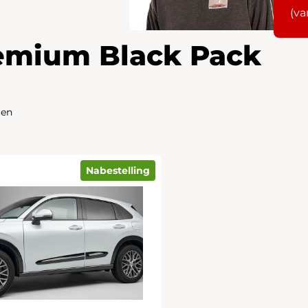
(va
emium Black Pack
ten
Nabestelling