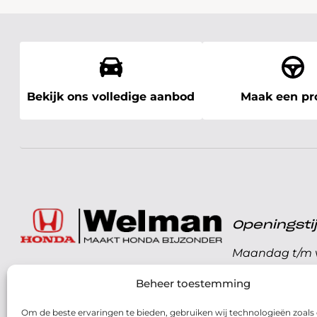
Bekijk ons volledige aanbod
Maak een pro
Openingst
Maandag t/m v
072 - 57 16 9 40
Beheer toestemming
Zaterdag
Parelweg 3, 1812 RS
Om de beste ervaringen te bieden, gebruiken wij technologieën zoals
Zondag