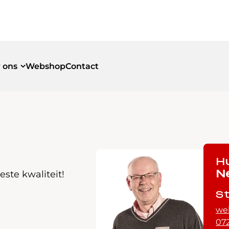
 ons
Webshop
Contact
id
id
H
ste kwaliteit!
N
S
we
072