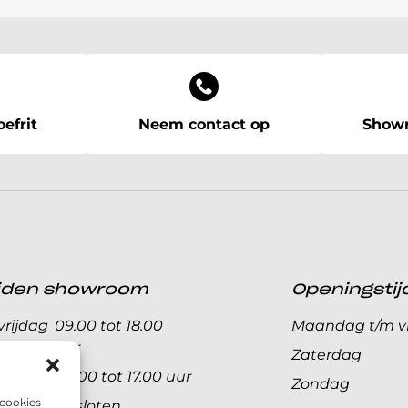
efrit
Neem contact op
Showr
ijden showroom
Openingstij
rijdag
09.00 tot 18.00
Maandag t/m vr
uur
Zaterdag
09.00 tot 17.00 uur
Zondag
 cookies
Gesloten