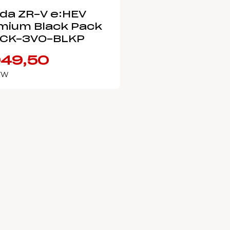
da ZR-V e:HEV
mium Black Pack
CK-3V0-BLKP
49,50
BTW