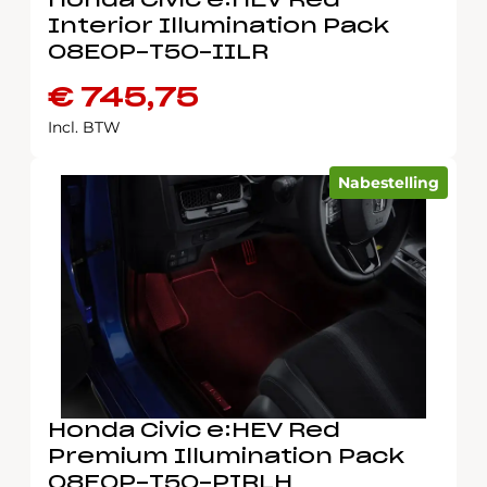
Honda Civic e:HEV Red
Interior Illumination Pack
08E0P-T50-IILR
€
745,75
Incl. BTW
Nabestelling
Honda Civic e:HEV Red
Premium Illumination Pack
08E0P-T50-PIRLH