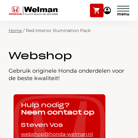
Winkelwagen
Mijn
Honda
Welman
Zoekfunctie
Home
/
Red Interior Illumination Pack
Modellen
Voorraad
Plan onderhoud
Webshop
Onderhoud en service
Mijn Honda Welman
Gebruik originele Honda onderdelen voor
de beste kwaliteit!
Over ons
Webshop
Hulp nodig?
Neem contact op
Contact
Steven Vos
webshop@honda-welman.nl