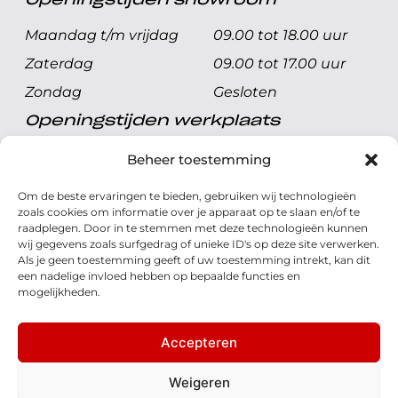
Openingstijden showroom
Maandag t/m vrijdag
09.00 tot 18.00 uur
Zaterdag
09.00 tot 17.00 uur
Zondag
Gesloten
Openingstijden werkplaats
Maandag t/m vrijdag
08.00 tot 17.00 uur
Beheer toestemming
Zaterdag
08.00 tot 17.00 uur
Om de beste ervaringen te bieden, gebruiken wij technologieën
Zondag
Gesloten
zoals cookies om informatie over je apparaat op te slaan en/of te
raadplegen. Door in te stemmen met deze technologieën kunnen
wij gegevens zoals surfgedrag of unieke ID's op deze site verwerken.
Volg ons
Als je geen toestemming geeft of uw toestemming intrekt, kan dit
een nadelige invloed hebben op bepaalde functies en
mogelijkheden.
Accepteren
© 2026 - Honda Welman
Privacy Statement
Weigeren