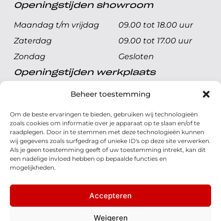
Openingstijden showroom
Maandag t/m vrijdag
09.00 tot 18.00 uur
Zaterdag
09.00 tot 17.00 uur
Zondag
Gesloten
Openingstijden werkplaats
Maandag t/m vrijdag
08.00 tot 17.00 uur
Beheer toestemming
Zaterdag
08.00 tot 17.00 uur
Om de beste ervaringen te bieden, gebruiken wij technologieën
Zondag
Gesloten
zoals cookies om informatie over je apparaat op te slaan en/of te
raadplegen. Door in te stemmen met deze technologieën kunnen
wij gegevens zoals surfgedrag of unieke ID's op deze site verwerken.
Volg ons
Als je geen toestemming geeft of uw toestemming intrekt, kan dit
een nadelige invloed hebben op bepaalde functies en
mogelijkheden.
Accepteren
© 2026 - Honda Welman
Privacy Statement
Weigeren