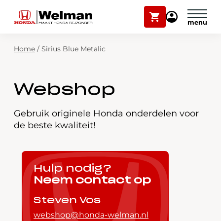
Winkelwagen
Mijn
Honda
Welman
Zoekfunctie
Home
/
Sirius Blue Metalic
Modellen
Voorraad
Plan onderhoud
Webshop
Onderhoud en service
Mijn Honda Welman
Gebruik originele Honda onderdelen voor
de beste kwaliteit!
Over ons
Webshop
Hulp nodig?
Neem contact op
Contact
Steven Vos
webshop@honda-welman.nl