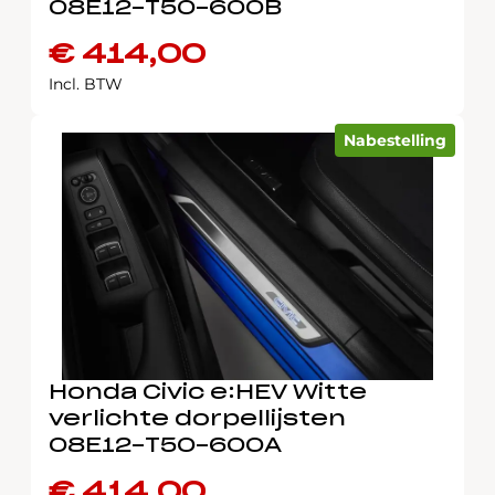
08E12-T50-600B
€
414,00
Incl. BTW
Nabestelling
Honda Civic e:HEV Witte
verlichte dorpellijsten
08E12-T50-600A
€
414,00