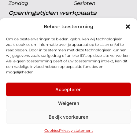
Zondag
Gesloten
Openingstijden werkplaats
Maandag t/m vrijdag
08.00 tot 17.00 uur
Beheer toestemming
Zaterdag
08.00 tot 17.00 uur
Om de beste ervaringen te bieden, gebruiken wij technologieën
Zondag
Gesloten
zoals cookies om informatie over je apparaat op te slaan en/of te
raadplegen. Door in te stemmen met deze technologieën kunnen
wij gegevens zoals surfgedrag of unieke ID's op deze site verwerken.
Volg ons
Als je geen toestemming geeft of uw toestemming intrekt, kan dit
een nadelige invloed hebben op bepaalde functies en
mogelijkheden.
Accepteren
© 2026 - Honda Welman
Privacy Statement
Weigeren
- Dé Honda Dealer van Nederland
Bekijk voorkeuren
Disclaimer
Cookies
Algemene voorwaarden
Realisatie: QStylez
Cookies
Privacy statement