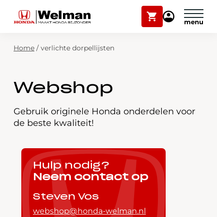
Winkelwagen
Mijn
Honda
Welman
Zoekfunctie
Home
/
verlichte dorpellijsten
Modellen
Voorraad
Plan onderhoud
Webshop
Onderhoud en service
Mijn Honda Welman
Gebruik originele Honda onderdelen voor
de beste kwaliteit!
Over ons
Webshop
Hulp nodig?
Neem contact op
Contact
Steven Vos
webshop@honda-welman.nl