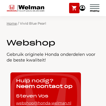
Winkelwagen
Mijn
Honda
Welman
Zoekfunctie
Home
/
Vivid Blue Pearl
Modellen
Voorraad
Plan onderhoud
Webshop
Onderhoud en service
Mijn Honda Welman
Gebruik originele Honda onderdelen voor
de beste kwaliteit!
Over ons
Webshop
Hulp nodig?
Neem contact op
Contact
Steven Vos
webshop@honda-welman.nl