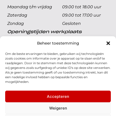
Maandag t/m vrijdag
09.00 tot 18.00 uur
Zaterdag
09.00 tot 17.00 uur
Zondag
Gesloten
Openingstijden werkplaats
Maandag t/m vrijdag
08.00 tot 17.00 uur
Beheer toestemming
Zaterdag
08.00 tot 17.00 uur
Om de beste ervaringen te bieden, gebruiken wij technologieën
Zondag
Gesloten
zoals cookies om informatie over je apparaat op te slaan en/of te
raadplegen. Door in te stemmen met deze technologieën kunnen
wij gegevens zoals surfgedrag of unieke ID's op deze site verwerken.
Volg ons
Als je geen toestemming geeft of uw toestemming intrekt, kan dit
een nadelige invloed hebben op bepaalde functies en
mogelijkheden.
Accepteren
© 2026 - Honda Welman
Privacy Statement
Weigeren
- Dé Honda Dealer van Nederland