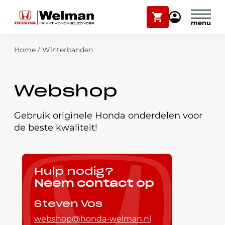
Winkelwagen
Mijn
Honda
Welman
Zoekfunctie
Home
/
Winterbanden
Modellen
Voorraad
Plan onderhoud
Webshop
Onderhoud en service
Mijn Honda Welman
Gebruik originele Honda onderdelen voor
de beste kwaliteit!
Over ons
Webshop
Hulp nodig?
Neem contact op
Contact
Steven Vos
webshop@honda-welman.nl