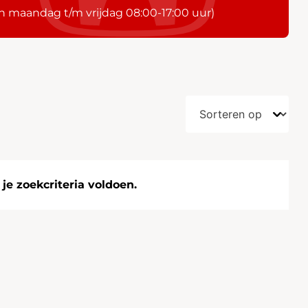
n maandag t/m vrijdag 08:00-17:00 uur)
e zoekcriteria voldoen.