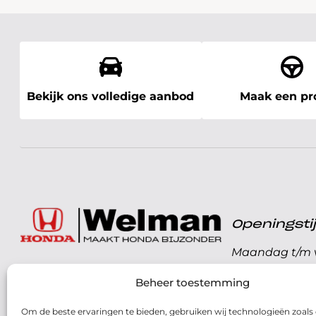
Bekijk ons volledige aanbod
Maak een pro
Openingst
Maandag t/m v
072 - 57 16 9 40
Beheer toestemming
Zaterdag
Parelweg 3, 1812 RS
Om de beste ervaringen te bieden, gebruiken wij technologieën zoals
Zondag