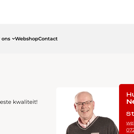
 ons
Webshop
Contact
id
id
H
ste kwaliteit!
N
S
we
072