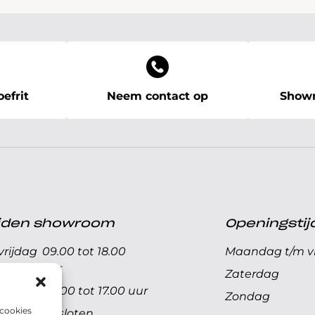
efrit
Neem contact op
Showr
ijden showroom
Openingstij
rijdag
09.00 tot 18.00
Maandag t/m vr
uur
Zaterdag
09.00 tot 17.00 uur
Zondag
 cookies
Gesloten