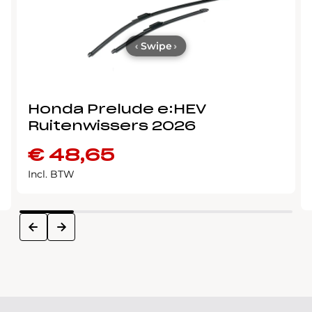
‹
Swipe
›
Honda Prelude e:HEV
Ruitenwissers 2026
€
48,65
Incl. BTW
next
prev