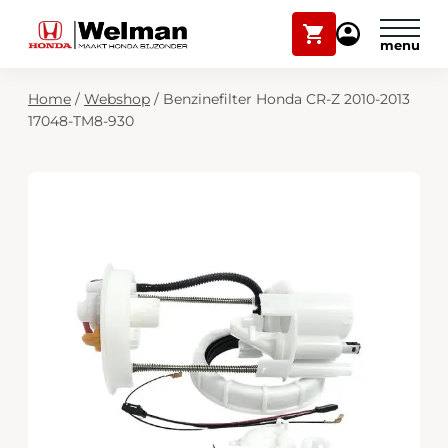
Winkelwagen
Mijn
Honda
Welman
Zoekfunctie
Home
/
Webshop
/
Benzinefilter Honda CR-Z 2010-2013
Modellen
17048-TM8-930
Voorraad
Plan onderhoud
Onderhoud en service
Mijn Honda Welman
Over ons
Webshop
Contact