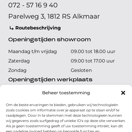
072 - 57 16 9 40
Parelweg 3, 1812 RS Alkmaar
Routebeschrijving
Openingstijden showroom
Maandag t/m vrijdag
09.00 tot 18.00 uur
Zaterdag
09.00 tot 17.00 uur
Zondag
Gesloten
Openingstijden werkplaats
Maandag t/m vrijdag
08.00 tot 17.00 uur
Beheer toestemming
Zaterdag
08.00 tot 17.00 uur
Om de beste ervaringen te bieden, gebruiken wij technologieën
Zondag
Gesloten
zoals cookies om informatie over je apparaat op te slaan en/of te
raadplegen. Door in te stemmen met deze technologieën kunnen
wij gegevens zoals surfgedrag of unieke ID's op deze site verwerken.
Volg ons
Als je geen toestemming geeft of uw toestemming intrekt, kan dit
een nadelige invloed hebben op bepaalde functies en