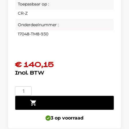
Toepasbaar op :
CR-Z
Onderdeelnummer :
17048-TM8-930
€
140,15
Benzinefilter
Honda
Toevoegen aan winkelwagen
CR-
Z
2010-
3 op voorraad
2013