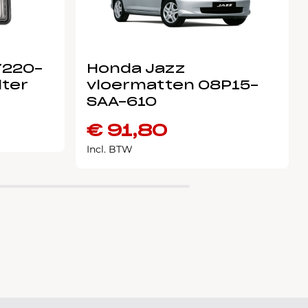
7220-
Honda Jazz
lter
vloermatten 08P15-
SAA-610
€
91,80
Incl. BTW