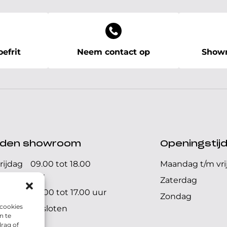
efrit
Neem contact op
Showr
ijden showroom
Openingstij
rijdag
09.00 tot 18.00
Maandag t/m vri
uur
Zaterdag
09.00 tot 17.00 uur
Zondag
 cookies
Gesloten
n te
rag of