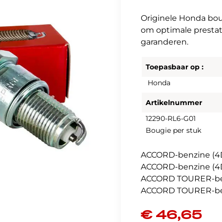
Originele Honda bou
om optimale presta
garanderen.
Toepasbaar op :
Honda
Artikelnummer
12290-RL6-G01
Bougie per stuk
ACCORD-benzine (4D
ACCORD-benzine (4D
ACCORD TOURER-benz
ACCORD TOURER-ben
€
46,65