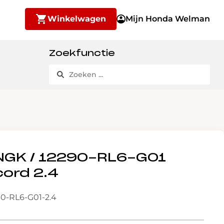
Winkelwagen
Mijn Honda Welman
Zoekfunctie
 NGK / 12290-RL6-G01
ord 2.4
90-RL6-G01-2.4