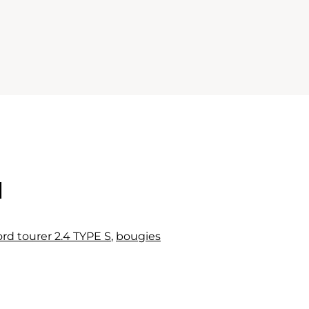
l
rd tourer 2.4 TYPE S
,
bougies