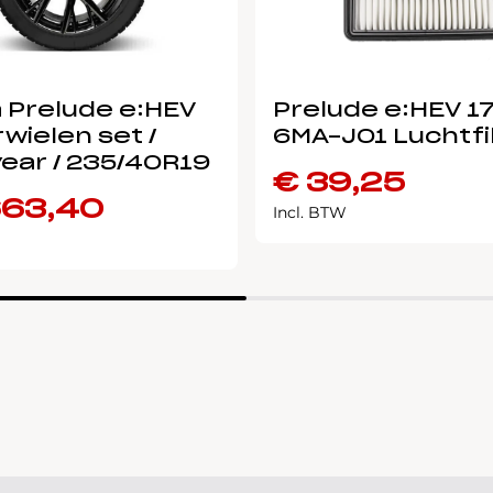
 Prelude e:HEV
Prelude e:HEV 1
wielen set /
6MA-J01 Luchtfi
ear / 235/40R19
€
39,25
663,40
Incl. BTW