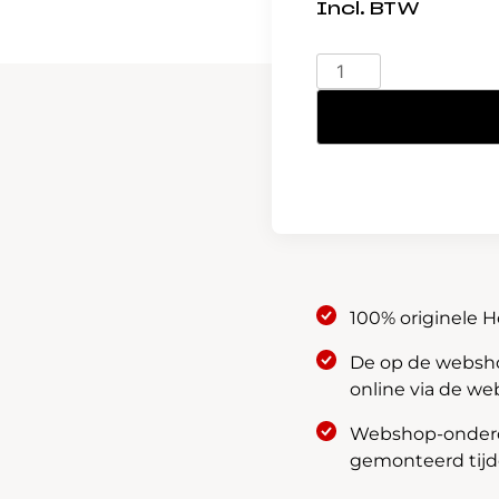
Bougies
/
NGK
/
12290-
RL6-
G01
Honda
Accord
2.4
100% originele 
aantal
De op de webshop
online via de we
Webshop-onderde
gemonteerd tijde