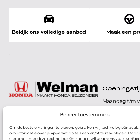
Bekijk ons volledige aanbod
Maak een pro
Openingst
Maandag t/m v
072 - 57 16 9 40
Beheer toestemming
Zaterdag
Parelweg 3, 1812 RS
Om de beste ervaringen te bieden, gebruiken wij technologieën zoals
Zondag
Alkmaar
om informatie over je apparaat op te slaan en/of te raadplegen. Door i
stemmen met deze technologieën kunnen wij gegevens zoals surfged