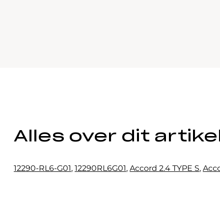
Alles over dit artike
12290-RL6-G01
,
12290RL6G01
,
Accord 2.4 TYPE S
,
Acco